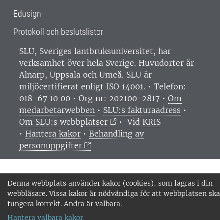
Edusign
Protokoll och beslutslistor
SLU, Sveriges lantbruksuniversitet, har
verksamhet över hela Sverige. Huvudorter är
Alnarp, Uppsala och Umeå.
SLU är
miljöcertifierat enligt ISO 14001. •
Telefon:
018-67 10 00 • Org nr: 202100-2817 •
Om
medarbetarwebben
•
SLU:s fakturaadress
•
Om SLU:s webbplatser
•
Vid KRIS
•
Hantera kakor
•
Behandling av
personuppgifter
Denna webbplats använder kakor (cookies), som lagras i din
webbläsare. Vissa kakor är nödvändiga för att webbplatsen ska
fungera korrekt. Andra är valbara.
Hantera valbara kakor