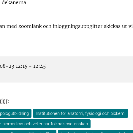
ll dekanerna!
an med zoomlänk och inloggningsuppgifter skickas ut vi
8-23 12:15 - 12:45
dor:
pologutbildning
Institutionen för anatomi, fysiologi och biokemi
ör biomedicin och veterinär folkhälsovetenskap