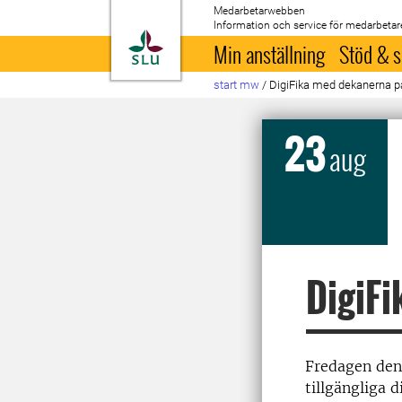
Medarbetarwebben
Information och service för medarbetar
Till startsida
Min anställning
Stöd & s
start mw
/
DigiFika med dekanerna 
23
aug
DigiFi
Fredagen den
tillgängliga 