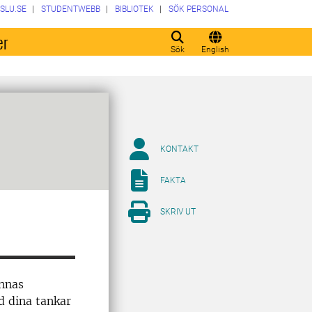
SLU.SE
STUDENTWEBB
BIBLIOTEK
SÖK PERSONAL
er
Sök
English
KONTAKT
FAKTA
SKRIV UT
innas
d dina tankar