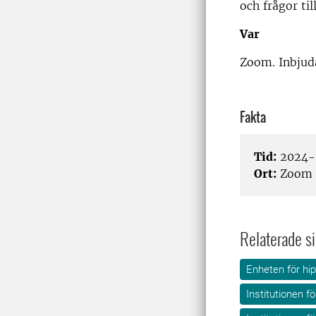
och frågor ti
Var
Zoom. Inbjud
Fakta
Tid:
2024-0
Ort:
Zoom
Relaterade si
Enheten för hip
Institutionen f