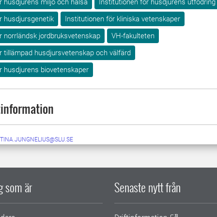
ör husdjurens miljö och hälsa
Institutionen för husdjurens utfodring
ör husdjursgenetik
Institutionen för kliniska vetenskaper
ör norrländsk jordbruksvetenskap
VH-fakulteten
ör tillämpad husdjursvetenskap och välfärd
ör husdjurens biovetenskaper
information
STINA.JUNGNELIUS@SLU.SE
ig som är
Senaste nytt från