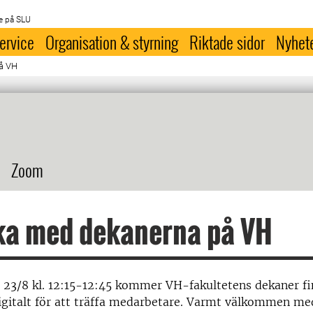
e på SLU
ervice
Organisation & styrning
Riktade sidor
Nyhet
på VH
Zoom
ka med dekanerna på VH
 23/8 kl. 12:15-12:45 kommer VH-fakultetens dekaner f
digitalt för att träffa medarbetare. Varmt välkommen me