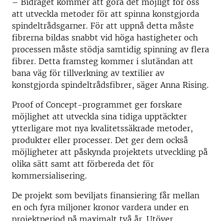
– Bidraget kommer att göra det möjligt för oss
att utveckla metoder för att spinna konstgjorda
spindeltrådsgarner. För att uppnå detta måste
fibrerna bildas snabbt vid höga hastigheter och
processen måste stödja samtidig spinning av flera
fibrer. Detta framsteg kommer i slutändan att
bana väg för tillverkning av textilier av
konstgjorda spindeltrådsfibrer, säger Anna Rising.
Proof of Concept-programmet ger forskare
möjlighet att utveckla sina tidiga upptäckter
ytterligare mot nya kvalitetssäkrade metoder,
produkter eller processer. Det ger dem också
möjligheter att påskynda projektets utveckling på
olika sätt samt att förbereda det för
kommersialisering.
De projekt som beviljats finansiering får mellan
en och fyra miljoner kronor vardera under en
projektperiod på maximalt två år. Utöver