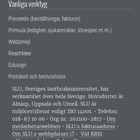
Vanliga verktyg
Proceedo (beställningar, fakturor)
Primula (ledighet, sjukanmälan, lönespec m.m.)
Webbmejl
ReachMee
Edusign
Protokoll och beslutslistor
SLU, Sveriges lantbruksuniversitet, har
verksamhet över hela Sverige. Huvudorter är
Alnarp, Uppsala och Umeå.
SLU är
miljöcertifierat enligt ISO 14001. •
Telefon:
018-67 10 00 • Org nr: 202100-2817 •
Om
medarbetarwebben
•
SLU:s fakturaadress
•
Om SLU:s webbplatser
•
Vid KRIS