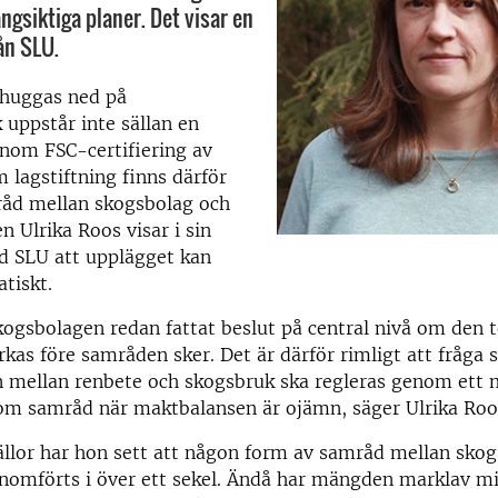
ångsiktiga planer. Det visar en
ån SLU.
 huggas ned på
uppstår inte sällan en
Inom FSC-certifiering av
 lagstiftning finns därför
åd mellan skogsbolag och
 Ulrika Roos visar i sin
d SLU att upplägget kan
tiskt.
ogsbolagen redan fattat beslut på central nivå om den t
kas före samråden sker. Det är därför rimligt att fråga 
n mellan renbete och skogsbruk ska regleras genom ett 
om samråd när maktbalansen är ojämn, säger Ulrika Roo
källor har hon sett att någon form av samråd mellan sko
enomförts i över ett sekel. Ändå har mängden marklav m