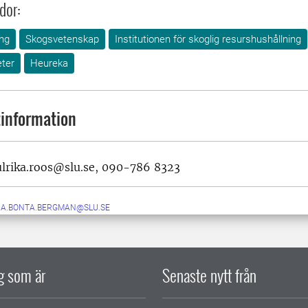
dor:
ng
Skogsvetenskap
Institutionen för skoglig resurshushållning
ter
Heureka
information
ulrika.roos@slu.se, 090-786 8323
A.BONTA.BERGMAN@SLU.SE
ig som är
Senaste nytt från