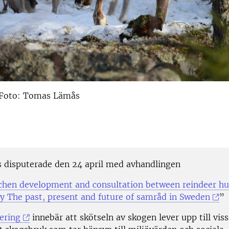
 Foto: Tomas Lämås
s disputerade den 24 april med avhandlingen
chen development and consultation between reindeer h
ry The past, present and future of samråd in Sweden
”
ering
innebär att skötseln av skogen lever upp till vis