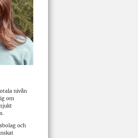
otala nivån
sig om
mjukt
s.
gsbolag och
inskat