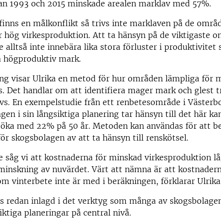
llan 1993 och 2015 minskade arealen marklav med 57%.
finns en målkonflikt så trivs inte marklaven på de omr
r hög virkesproduktion. Att ta hänsyn på de viktigaste 
e alltså inte innebära lika stora förluster i produktivit
å högproduktiv mark.
ing visar Ulrika en metod för hur områden lämpliga för 
. Det handlar om att identifiera mager mark och glest t
vs. En exempelstudie från ett renbetesområde i Västerbo
en i sin långsiktiga planering tar hänsyn till det här 
öka med 22% på 50 år. Metoden kan användas för att 
ör skogsbolagen av att ta hänsyn till renskötsel.
e såg vi att kostnaderna för minskad virkesproduktion l
minskning av nuvärdet. Värt att nämna är att kostnadern
m vinterbete inte är med i beräkningen, förklarar Ulrika
s redan inlagd i det verktyg som många av skogsbolage
iktiga planeringar på central nivå.