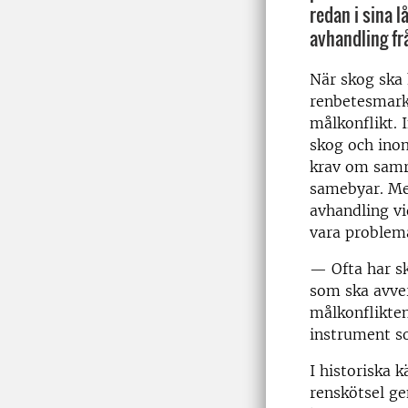
redan i sina l
avhandling fr
När skog ska
renbetesmark 
målkonflikt. 
skog och inom
krav om samr
samebyar. Men
avhandling vi
vara problema
— Ofta har sk
som ska avver
målkonflikte
instrument s
I historiska 
renskötsel g