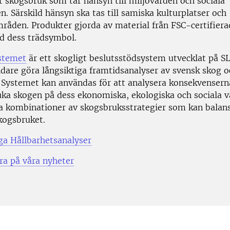
t skogsbruk som tar hänsyn till miljövärden och sociala
n. Särskild hänsyn ska tas till samiska kulturplatser och
råden. Produkter gjorda av material från FSC-certifiera
 dess trädsymbol.
stemet
är ett skogligt beslutsstödsystem utvecklat på 
ndare göra långsiktiga framtidsanalyser av svensk skog o
 Systemet kan användas för att analysera konsekvenserna
ruka skogen på dess ekonomiska, ekologiska och sociala v
tta kombinationer av skogsbruksstrategier som kan balans
ogsbruket.
ga Hållbarhetsanalyser
a på våra nyheter