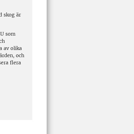
d skog är
SLU som
ch
 av olika
ärden, och
era flera