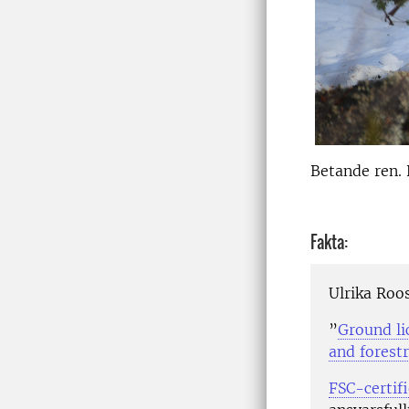
Betande ren.
Fakta:
Ulrika Roo
”
Ground li
and forest
FSC-certifi