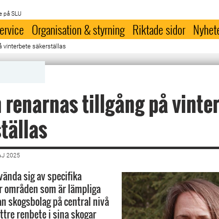
e på SLU
ervice
Organisation & styrning
Riktade sidor
Nyhet
å vinterbete säkerställas
 renarnas tillgång på vinte
tällas
AJ 2025
ända sig av specifika
ör områden som är lämpliga
an skogsbolag på central nivå
ttre renbete i sina skogar