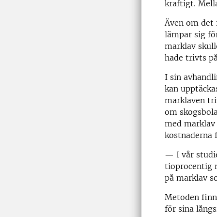
kraftigt. Me
Även om det 
lämpar sig fö
marklav skull
hade trivts p
I sin avhandl
kan upptäckas
marklaven tri
om skogsbolag
med marklav 
kostnaderna f
— I vår studi
tioprocentig 
på marklav so
Metoden finn
för sina långs