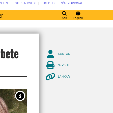
SLU.SE
STUDENTWEBB
BIBLIOTEK
SÖK PERSONAL
er
Sök
English
rbete
KONTAKT
SKRIV UT
LÄNKAR