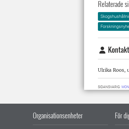
Relaterade si
Skogshushållni
Forskningsnyhe
Kontakt
Ulrika Roos, 
SIDANSVARIG:
MON
Organisationsenheter
För d