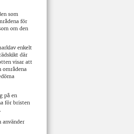
åden som
områdena för
et som om den
marklav enkelt
rädskikt där
tten visar att
kan områdena
bedöma
åg på en
a för bristen
.
n använder