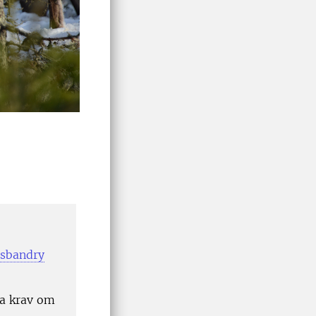
usbandry
sa krav om