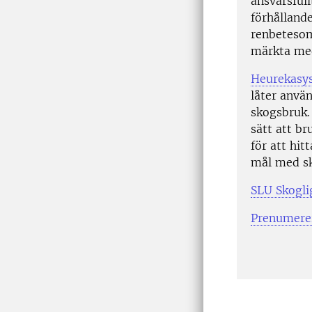
ansvarsfull
förhållande
renbetesom
märkta med
Heurekasy
låter anvä
skogsbruk.
sätt att b
för att hi
mål med sk
SLU Skogli
Prenumerer