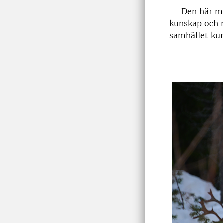
— Den här met
kunskap och m
samhället kun