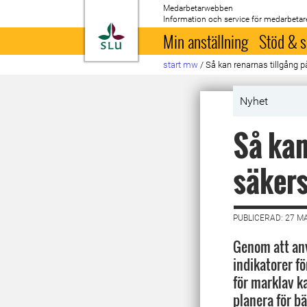
Medarbetarwebben
Information och service för medarbetar
Till startsida
Min anställning
Stöd & s
start mw
/
Så kan renarnas tillgång p
Nyhet
Så kan
säkers
PUBLICERAD: 27 M
Genom att anv
indikatorer f
för marklav k
planera för bä