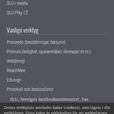
SLU i media
SLU Play
Vanliga verktyg
Proceedo (beställningar, fakturor)
Primula (ledighet, sjukanmälan, lönespec m.m.)
Webbmejl
ReachMee
Edusign
Protokoll och beslutslistor
SLU, Sveriges lantbruksuniversitet, har
verksamhet över hela Sverige. Huvudorter är
Denna webbplats använder kakor (cookies), som lagras i din
Alnarp, Uppsala och Umeå.
SLU är
webbläsare. Vissa kakor är nödvändiga för att webbplatsen