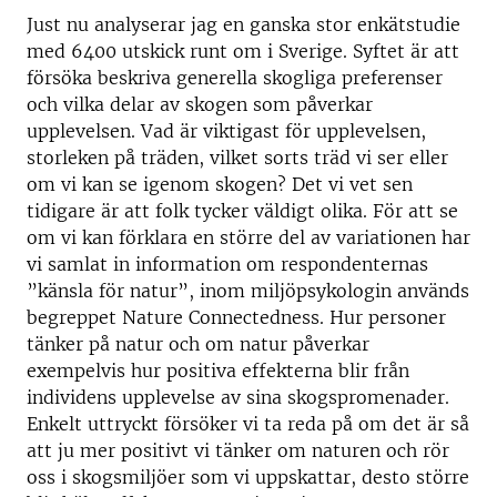
Just nu analyserar jag en ganska stor enkätstudie
med 6400 utskick runt om i Sverige. Syftet är att
försöka beskriva generella skogliga preferenser
och vilka delar av skogen som påverkar
upplevelsen. Vad är viktigast för upplevelsen,
storleken på träden, vilket sorts träd vi ser eller
om vi kan se igenom skogen? Det vi vet sen
tidigare är att folk tycker väldigt olika. För att se
om vi kan förklara en större del av variationen har
vi samlat in information om respondenternas
”känsla för natur”, inom miljöpsykologin används
begreppet Nature Connectedness. Hur personer
tänker på natur och om natur påverkar
exempelvis hur positiva effekterna blir från
individens upplevelse av sina skogspromenader.
Enkelt uttryckt försöker vi ta reda på om det är så
att ju mer positivt vi tänker om naturen och rör
oss i skogsmiljöer som vi uppskattar, desto större