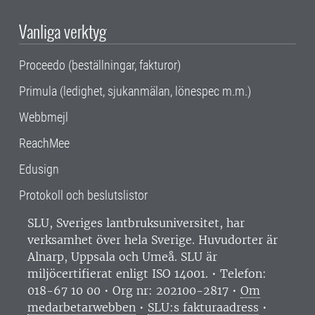
Vanliga verktyg
Proceedo (beställningar, fakturor)
Primula (ledighet, sjukanmälan, lönespec m.m.)
Webbmejl
ReachMee
Edusign
Protokoll och beslutslistor
SLU, Sveriges lantbruksuniversitet, har
verksamhet över hela Sverige. Huvudorter är
Alnarp, Uppsala och Umeå.
SLU är
miljöcertifierat enligt ISO 14001. •
Telefon:
018-67 10 00 • Org nr: 202100-2817 •
Om
medarbetarwebben
•
SLU:s fakturaadress
•