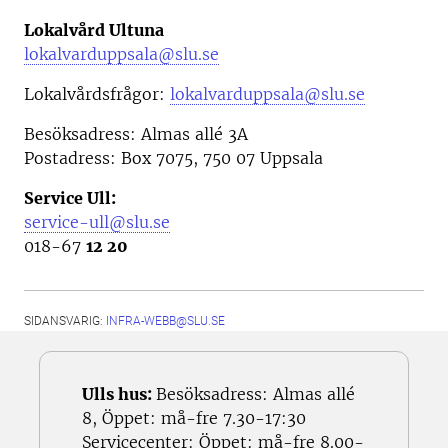
Lokalvård Ultuna
lokalvarduppsala@slu.se
Lokalvårdsfrågor:
lokalvarduppsala@slu.se
Besöksadress: Almas allé 3A
Postadress: Box 7075, 750 07 Uppsala
Service Ull:
service-ull@slu.se
018-67
12 20
SIDANSVARIG:
INFRA-WEBB@SLU.SE
Ulls hus:
Besöksadress: Almas allé
8, Öppet: må-fre 7.30-17:30
Servicecenter: Öppet: må-fre 8.00-