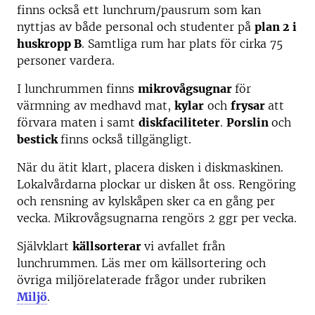
finns också ett lunchrum/pausrum som kan
nyttjas av både personal och studenter på
plan 2 i
huskropp B
. Samtliga rum har plats för cirka 75
personer vardera.
I lunchrummen finns
mikrovågsugnar
för
värmning av medhavd mat,
kylar
och
frysar
att
förvara maten i samt
diskfaciliteter
.
Porslin
och
bestick
finns också tillgängligt.
När du ätit klart, placera disken i diskmaskinen.
Lokalvårdarna plockar ur disken åt oss. Rengöring
och rensning av kylskåpen sker ca en gång per
vecka. Mikrovågsugnarna rengörs 2 ggr per vecka.
Självklart
källsorterar
vi avfallet från
lunchrummen. Läs mer om källsortering och
övriga miljörelaterade frågor under rubriken
Miljö
.