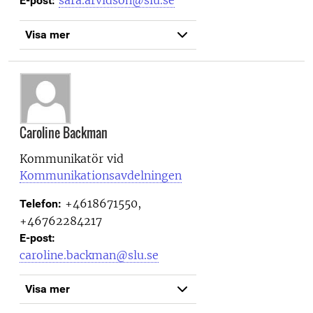
sara.arvidson@slu.se
E-post:
Visa mer
Caroline Backman
Kommunikatör vid
Kommunikationsavdelningen
+4618671550,
Telefon:
+46762284217
E-post:
caroline.backman@slu.se
Visa mer