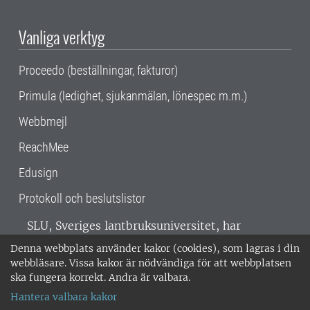
Vanliga verktyg
Proceedo (beställningar, fakturor)
Primula (ledighet, sjukanmälan, lönespec m.m.)
Webbmejl
ReachMee
Edusign
Protokoll och beslutslistor
SLU, Sveriges lantbruksuniversitet, har
verksamhet över hela Sverige. Huvudorter är
Denna webbplats använder kakor (cookies), som lagras i din
Alnarp, Uppsala och Umeå.
SLU är
webbläsare. Vissa kakor är nödvändiga för att webbplatsen
miljöcertifierat enligt ISO 14001. •
Telefon:
ska fungera korrekt. Andra är valbara.
018-67 10 00 • Org nr: 202100-2817 •
Om
Hantera valbara kakor
medarbetarwebben
•
SLU:s fakturaadress
•