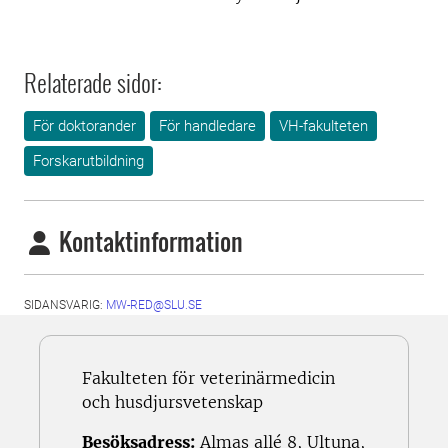
Relaterade sidor:
För doktorander
För handledare
VH-fakulteten
Forskarutbildning
Kontaktinformation
SIDANSVARIG:
MW-RED@SLU.SE
Fakulteten för veterinärmedicin
och husdjursvetenskap
Besöksadress:
Almas allé 8, Ultuna,