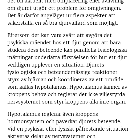
det bli aktuellt med omplacering eller avlivning
om djuret utgör ett problem för omgivningen.
Det är därför angeläget ur flera aspekter att
säkerställa en så bra djurvälfärd som möjligt.
Eftersom det kan vara svårt att avgöra det
psykiska måendet hos ett djur genom att bara
studera dess beteende kan parallella fysiologiska
mätningar underlätta förståelsen för hur ett djur
verkligen upplever en situation. Djurets
fysiologiska och beteendemässiga reaktioner
styrs av hjärnan och koordineras av ett område
som kallas hypotalamus. Hypotalamus känner av
kroppens behov och reglerar det icke viljestyrda
nervsystemet som styr kroppens alla inre organ.
Hypotalamus reglerar även kroppens
hormonsystem och påverkar djurets beteende.
Vid en psykiskt eller fysiskt påfrestande situation
aktiveras delar av nervsystemet och