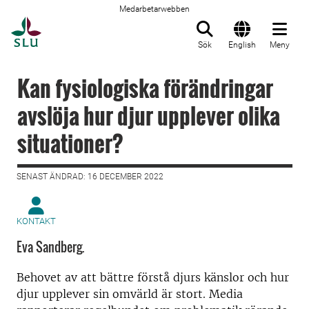
Medarbetarwebben
Till startsida
Sök
English
Meny
Kan fysiologiska förändringar
avslöja hur djur upplever olika
situationer?
SENAST ÄNDRAD: 16 DECEMBER 2022
KONTAKT
Eva Sandberg.
Behovet av att bättre förstå djurs känslor och hur
djur upplever sin omvärld är stort. Media