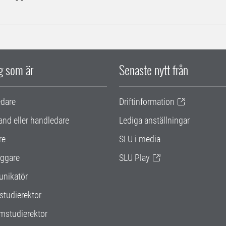
ig som är
Senaste nytt från
edare
Driftinformation
and eller handledare
Lediga anställningar
re
SLU i media
ggare
SLU Play
nikatör
studierektor
mstudierektor