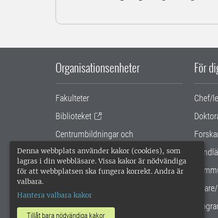
Organisationsenheter
För d
Fakulteter
Chef/l
Biblioteket
Doktor
Centrumbildningar och
Forska
samarbetsprojekt
Denna webbplats använder kakor (cookies), som
Handlä
lagras i din webbläsare. Vissa kakor är nödvändiga
Gemensamma verksamhetsstödet
Kommu
för att webbplatsen ska fungera korrekt. Andra är
valbara.
SLU Holding
Lärare/
Hantera valbara kakor
Progra
Tillåt bara nödvändiga kakor