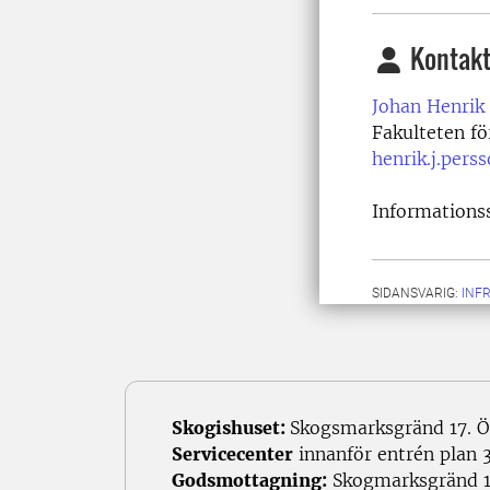
Kontakt
Johan Henrik
Fakulteten f
henrik.j.pers
Informations
SIDANSVARIG:
INF
Skogishuset:
Skogsmarksgränd 17. Ö
Servicecenter
innanför entrén plan 3
Godsmottagning:
Skogmarksgränd 1