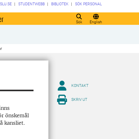
SLU.SE
STUDENTWEBB
BIBLIOTEK
SÖK PERSONAL
er
Sök
English
r
KONTAKT
SKRIV UT
inns
ör önskemål
å kansliet.