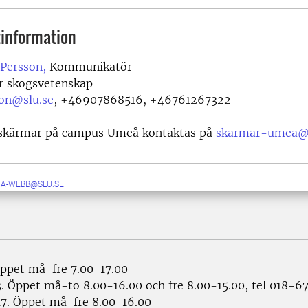
information
 Persson,
Kommunikatör
ör skogsvetenskap
son@slu.se
,
+46907868516, +46761267322
skärmar på campus Umeå kontaktas på
skarmar-umea@s
RA-WEBB@SLU.SE
ppet må-fre 7.00-17.00
. Öppet må-to 8.00-16.00 och fre 8.00-15.00, tel 018-6
7. Öppet må-fre 8.00-16.00