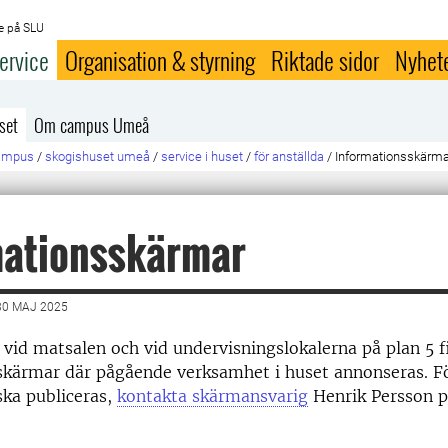
e på SLU
ervice
Organisation & styrning
Riktade sidor
Nyhet
set
Om campus Umeå
campus
/
skogishuset umeå
/
service i huset
/
för anställda
/
Informationsskärma
mationsskärmar
30 MAJ 2025
r, vid matsalen och vid undervisningslokalerna på plan 5 f
skärmar där pågående verksamhet i huset annonseras. F
ka publiceras,
kontakta skärmansvarig
Henrik Persson p