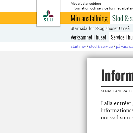
Medarbetarwebben
Information och service för medarbetar
Till startsida
Min anställning
Stöd & s
Startsida för Skogishuset Umeå
Verksamhet i huset
Service i hu
start mw
/
stöd & service
/
på våra 
Infor
SENAST ÄNDRAD: 
I alla entrée
informations
om vad som s