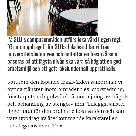
På SLU:s campusområden utförs lokalvård i egen regi.
"Grunduppdraget" för SLU:s lokalvård får vi från
universitetsledningen och omfattar en basnivå som
baseras på att lägsta nivån ska vara så hög att en god
arbetsmiljö och ett gott lokalunderhåll upprätthålls.
Förutom den löpande lokalvården samordnar vi
övriga tjänster inom området t.ex. storstädning,
fönsterputs och golvvård såsom oljning av trägolv
och behandling av stengolv mm. Tilläggstjänster
ligger utanför den ordinarie lokalvården och kan
vara uppdrag av återkommande karaktäreller
tillfälliga insatser. Te.x.