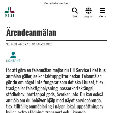
Medarbetarwebben
Till startsida
Sök
English
Meny
Ärendeanmälan
SENAST ÄNDRAD: 06 MARS 2025
KONTAKT
För att göra en felanmälan mejlar du till Service i det hus
anmälan gäller, se kontaktuppgifter nedan. Felanmälan
gör du om något inte fungerar som det ska i huset, t. ex.
trasig eller felaktig belysning, passerkortskrångel,
städbehov, borttappat gods, åverkan, etc. Du kan också
anmäla om du behöver hjälp med något serviceärende,
t.ex. tillfällig ommöblering i någon lokal, uppsättning av
hyllor, extra städning, transport och liknande.