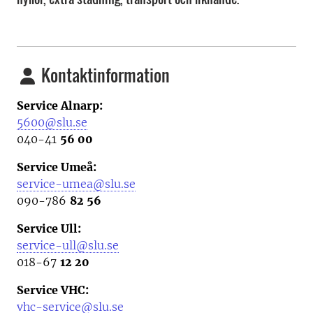
Kontaktinformation
Service Alnarp:
5600@slu.se
040-41
56 00
Service Umeå:
service-umea@slu.se
090-786
82 56
Service Ull:
service-ull@slu.se
018-67
12 20
Service VHC:
vhc-service@slu.se