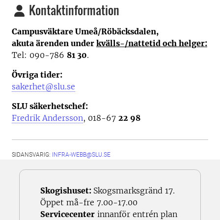
Kontaktinformation
Campusväktare Umeå/Röbäcksdalen,
akuta ärenden under
kvälls-/nattetid och helger:
Tel: 090-786
81 30
.
Övriga tider:
sakerhet@slu.se
SLU säkerhetschef:
Fredrik Andersson
, 018-67
22 98
SIDANSVARIG:
INFRA-WEBB@SLU.SE
Skogishuset:
Skogsmarksgränd 17.
Öppet må-fre 7.00-17.00
Servicecenter
innanför entrén plan