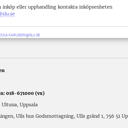
m inköp eller upphandling kontakta inköpsenheten
slu.se
ECCA.KARLSSON@SLU.SE
en
n:
018-671000 (vx)
, Ultuna, Uppsala
gen, Ulls hus Godsmottagning, Ulls gränd 1, 756 51 Up