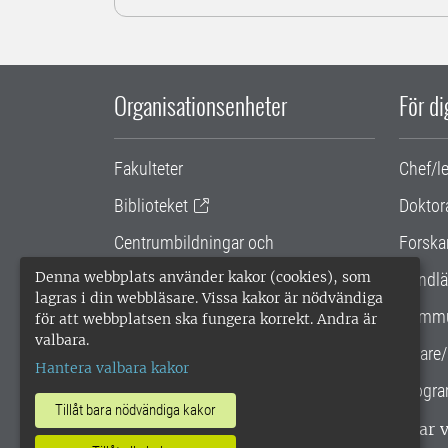
Organisationsenheter
För d
Fakulteter
Chef/l
Biblioteket
Doktor
Centrumbildningar och
Forska
samarbetsprojekt
Denna webbplats använder kakor (cookies), som
Handlä
lagras i din webbläsare. Vissa kakor är nödvändiga
Gemensamma verksamhetsstödet
Kommu
för att webbplatsen ska fungera korrekt. Andra är
valbara.
SLU Holding
Lärare/
Hantera valbara kakor
Progra
Tillåt bara nödvändiga kakor
SLU, Sveriges lantbruksuniversitet, har