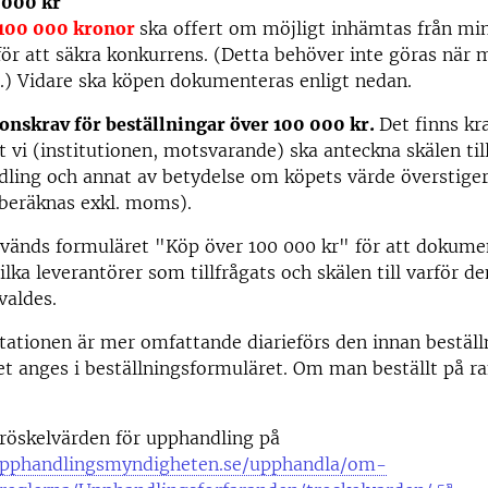
 000 kr
100 000 kronor
ska offert om möjligt inhämtas från min
för att säkra konkurrens. (Detta behöver inte göras när 
.) Vidare ska köpen dokumenteras enligt nedan.
nskrav för beställningar över 100 000 kr.
Det finns kr
 vi (institutionen, motsvarande) ska anteckna skälen til
dling och annat av betydelse om köpets värde överstige
beräknas exkl. moms).
nvänds formuläret "Köp över 100 000 kr" för att dokume
lka leverantörer som tillfrågats och skälen till varför de
valdes.
tionen är mer omfattande diarieförs den innan beställ
t anges i beställningsformuläret. Om man beställt på r
röskelvärden för upphandling på
upphandlingsmyndigheten.se/upphandla/om-