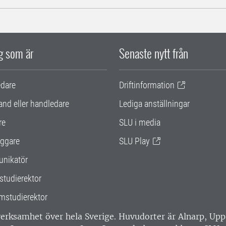
ig som är
Senaste nytt från
edare
Driftinformation
and eller handledare
Lediga anställningar
re
SLU i media
ggare
SLU Play
nikatör
studierektor
mstudierektor
 verksamhet över hela Sverige. Huvudorter är Alnarp, U