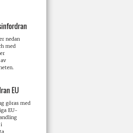
sinfordran
er nedan
och med
er
 av
heten.
dran EU
ing göras med
iga EU-
andling
i
ta