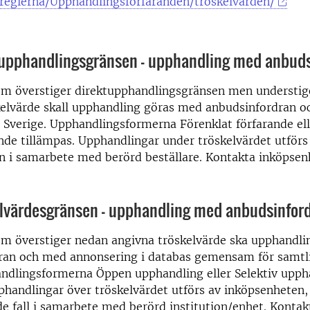
reglerna/Upphandlingsforfaranden/troskelvarden/
tupphandlingsgränsen - upphandling med anbud
om överstiger direktupphandlingsgränsen men understig
kelvärde skall upphandling göras med anbudsinfordran 
 Sverige. Upphandlingsformerna Förenklat förfarande ell
nde tillämpas. Upphandlingar under tröskelvärdet utförs
n i samarbete med berörd beställare. Kontakta inköpsen
elvärdesgränsen - upphandling med anbudsinfor
om överstiger nedan angivna tröskelvärde ska upphandl
ran och med annonsering i databas gemensam för samtl
andlingsformerna Öppen upphandling eller Selektiv upph
phandlingar över tröskelvärdet utförs av inköpsenheten, 
 fall i samarbete med berörd institution/enhet. Kontak