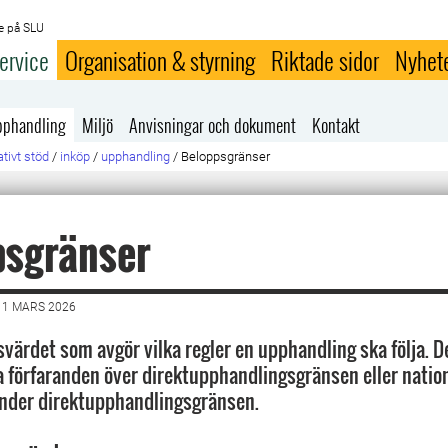
e på SLU
ervice
Organisation & styrning
Riktade sidor
Nyhet
phandling
Miljö
Anvisningar och dokument
Kontakt
tivt stöd
/
inköp
/
upphandling
/
Beloppsgränser
psgränser
11 MARS 2026
svärdet som avgör vilka regler en upphandling ska följa. D
a förfaranden över direktupphandlingsgränsen eller natio
under direktupphandlingsgränsen.