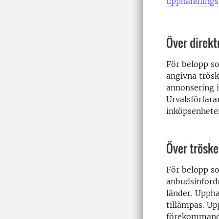
upphandlings
Över direk
För belopp s
angivna trös
annonsering i
Urvalsförfara
inköpsenhete
Över trösk
För belopp s
anbudsinford
länder. Upph
tillämpas. Up
förekommande