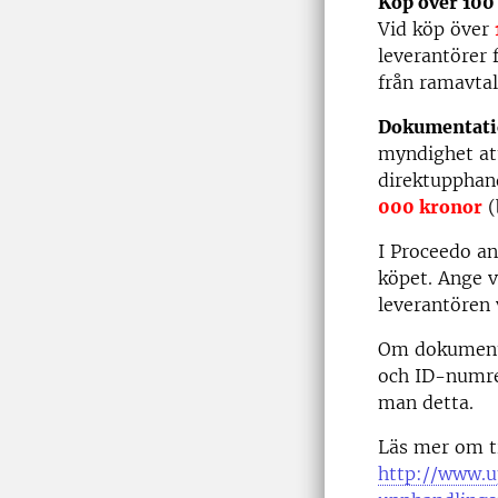
Köp över 100
Vid köp över
leverantörer 
från ramavtal
Dokumentatio
myndighet att
direktupphan
000 kronor
(
I Proceedo a
köpet. Ange vi
leverantören 
Om dokumenta
och ID-numre
man detta.
Läs mer om t
http://www.