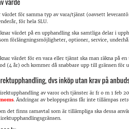
av värde
 värdet för samma typ av vara/tjänst (oavsett leverant
enderår, för hela SLU.
knar värdet på en upphandling ska samtliga delar i upp
som förlängningsmöjligheter, optioner, service, underhål
ar värdet för en vara eller tjänst ska man räkna på en 
od (4 år) och kommer då snabbare upp till gränsen för 
irektupphandling, dvs inköp utan krav på anbud
irektupphandling av varor och tjänster är fr o m 1 feb 
. moms
.
Ändringar av beloppsgräns får inte tillämpas retr
m det finns ramavtal som är tillämpliga ska dessa anvä
direktupphandlingsgränsen.