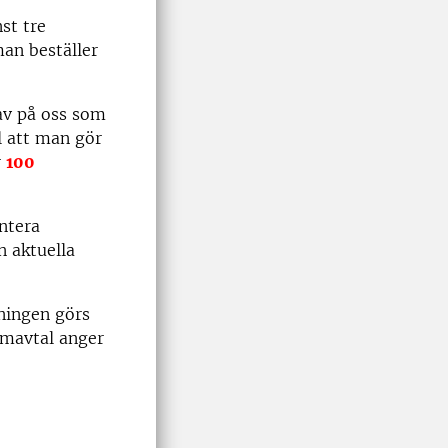
st tre
man beställer
av på oss som
l att man gör
r
100
ntera
n aktuella
ningen görs
amavtal anger