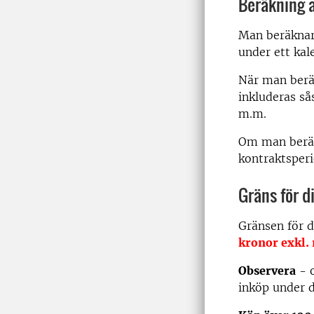
Beräkning 
Man beräknar
under ett kal
När man berä
inkluderas så
m.m.
Om man beräkn
kontraktsperi
Gräns för d
Gränsen för d
kronor exkl
Observera
- o
inköp under 