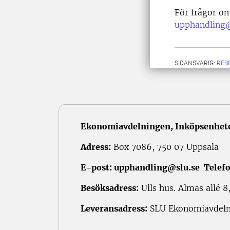
För frågor o
upphandling@
SIDANSVARIG:
REB
Ekonomiavdelningen, Inköpsenhet
Adress:
Box 7086, 750 07 Uppsala
E-post:
upphandling@slu.se
Telefo
Besöksadress:
Ulls hus. Almas allé 8
Leveransadress:
SLU Ekonomiavdelnin