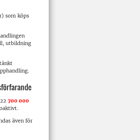
ör) som köps
handlingen
l, utbildning
tänkt
upphandling.
sförfarande
2022
700 000
oaktivt.
ndas även för