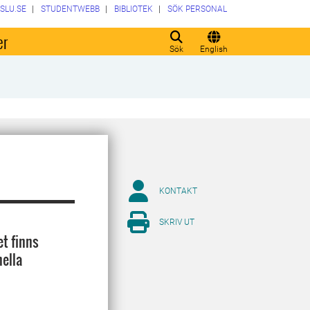
SLU.SE
STUDENTWEBB
BIBLIOTEK
SÖK PERSONAL
er
Sök
English
KONTAKT
SKRIV UT
et finns
nella