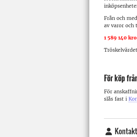
inköpsenhete
Från och med 
av varor och 
1 589 140 kr
Tröskelvärde
För köp frå
För anskaffni
slås fast i
Kon
Kontakt