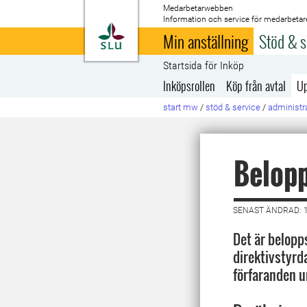
Medarbetarwebben
Information och service för medarbetar
Till startsida
Min anställning
Stöd & s
Startsida för Inköp
Inköpsrollen
Köp från avtal
Up
start mw
/
stöd & service
/
administra
Belop
SENAST ÄNDRAD: 
Det är belopp
direktivstyrd
förfaranden 