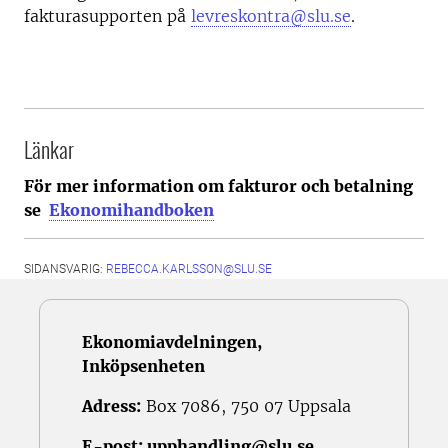
fakturasupporten på
levreskontra@slu.se
.
Länkar
För mer information om fakturor och betalning
se
Ekonomihandboken
SIDANSVARIG:
REBECCA.KARLSSON@SLU.SE
Ekonomiavdelningen,
Inköpsenheten
Adress:
Box 7086, 750 07 Uppsala
E-post:
upphandling@slu.se