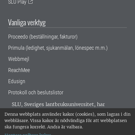
SLU Play
Vanliga verktyg
Proceedo (beställningar, fakturor)
Primula (ledighet, sjukanmälan, lönespec m.m.)
Webbmejl
ReachMee
Edusign
Protokoll och beslutslistor
SLU, Sveriges lantbruksuniversitet, har
verksamhet över hela Sverige. Huvudorter är
Denna webbplats använder kakor (cookies), som lagras i din
Alnarp, Uppsala och Umeå.
SLU är
webbläsare. Vissa kakor är nödvändiga för att webbplatsen
miljöcertifierat enligt ISO 14001. •
Telefon:
ska fungera korrekt. Andra är valbara.
018-67 10 00 • Org nr: 202100-2817 •
Om