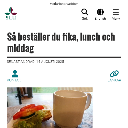
Medarbetarwebben
Till startsida
Sök
English
Meny
Så beställer du fika, lunch och
middag
SENAST ÄNDRAD: 14 AUGUSTI 2025
KONTAKT
LÄNKAR