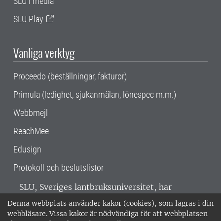
SLU i media
SLU Play
Vanliga verktyg
Proceedo (beställningar, fakturor)
Primula (ledighet, sjukanmälan, lönespec m.m.)
Webbmejl
ReachMee
Edusign
Protokoll och beslutslistor
SLU, Sveriges lantbruksuniversitet, har
verksamhet över hela Sverige. Huvudorter är
Denna webbplats använder kakor (cookies), som lagras i din
Alnarp, Uppsala och Umeå.
SLU är
webbläsare. Vissa kakor är nödvändiga för att webbplatsen