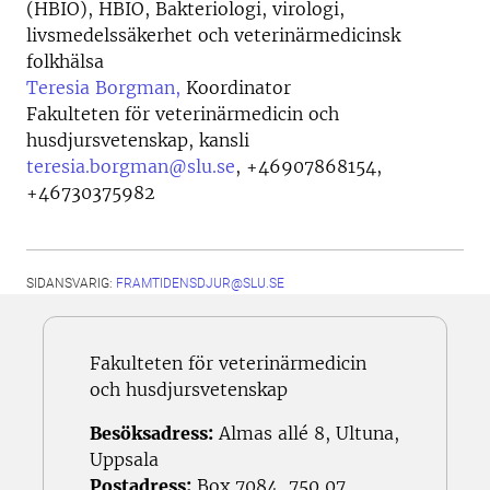
(HBIO), HBIO, Bakteriologi, virologi,
livsmedelssäkerhet och veterinärmedicinsk
folkhälsa
Teresia Borgman,
Koordinator
Fakulteten för veterinärmedicin och
husdjursvetenskap, kansli
teresia.borgman@slu.se
,
+46907868154,
+46730375982
SIDANSVARIG:
FRAMTIDENSDJUR@SLU.SE
Fakulteten för veterinärmedicin
och husdjursvetenskap
Besöksadress:
Almas allé 8, Ultuna,
Uppsala
Postadress:
Box 7084, 750 07