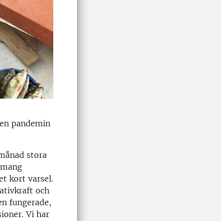
Men pandemin
 månad stora
nemang
t kort varsel.
ativkraft och
en fungerade,
oner. Vi har