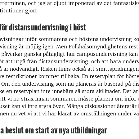
årterminen, och jag är djupt imponerad av det fantastiska
titutioner gjort.
ör distansundervisning i höst
nvisningar inför sommarens och höstens undervisning k
isning är möjlig igen. Men Folkhälsomyndighetens restr
e påverkar ganska påtagligt hur campusundervisning kan 
ör att utgå från distansundervisning, och att bara under
 är nödvändigt. Risken finns också att smittspridningen
re restriktioner kommer tillbaka. En reservplan för hös
. Om den undervisning som nu planeras är baserad på dis
e en reservplan inte innebära så stora skillnader. Det är
att vi nu strax innan sommaren måste planera om inför 
uset kan vi inte styra över. Många diskussioner återstår 
men nu vet vi att vi har klarat av omställningen under vå
a beslut om start av nya utbildningar