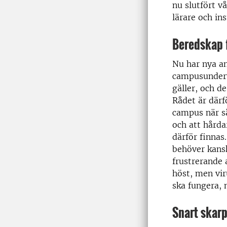
nu slutfört v
lärare och ins
Beredskap f
Nu har nya a
campusunderv
gäller, och d
Rådet är därf
campus när så
och att hårda
därför finnas
behöver kansk
frustrerande 
höst, men vir
ska fungera, 
Snart skarp