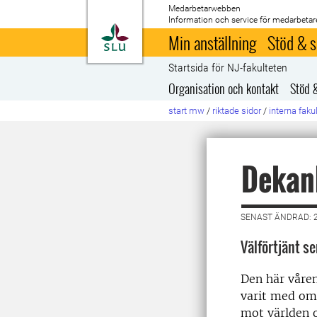
Medarbetarwebben
Information och service för medarbetar
Till startsida
Min anställning
Stöd & s
Startsida för NJ-fakulteten
Organisation och kontakt
Stöd 
start mw
/
riktade sidor
/
interna faku
Dekan
SENAST ÄNDRAD: 
Välförtjänt s
Den här våren
varit med om.
mot världen o