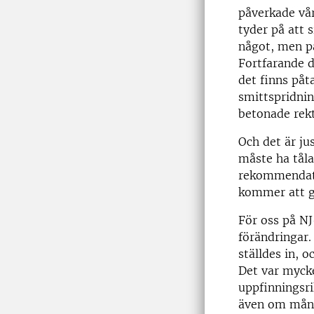
påverkade vår
tyder på att 
något, men p
Fortfarande 
det finns påta
smittspridni
betonade rekt
Och det är ju
måste ha tåla
rekommendati
kommer att gå
För oss på NJ
förändringar.
ställdes in, 
Det var mycke
uppfinningsr
även om mång