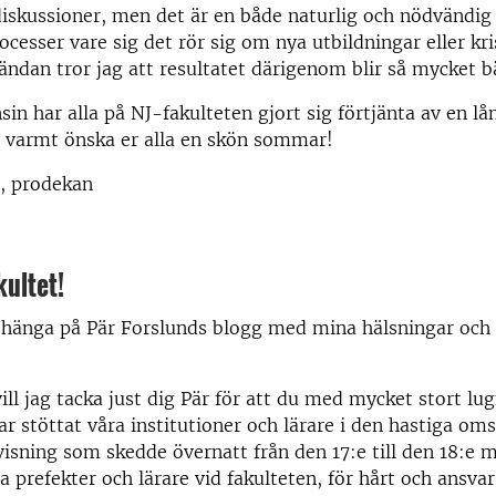
 diskussioner, men det är en både naturlig och nödvändig
ocesser vare sig det rör sig om nya utbildningar eller kr
tändan tror jag att resultatet därigenom blir så mycket b
in har alla på NJ-fakulteten gjort sig förtjänta av en lå
ör varmt önska er alla en skön sommar!
d, prodekan
kultet!
a hänga på Pär Forslunds blogg med mina hälsningar och 
vill jag tacka just dig Pär för att du med mycket stort lu
r stöttat våra institutioner och lärare i den hastiga omst
isning som skedde övernatt från den 17:e till den 18:e ma
a prefekter och lärare vid fakulteten, för hårt och ansvar