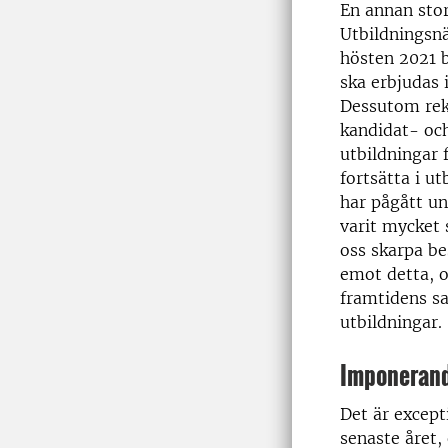
En annan stor
Utbildningsnä
hösten 2021 
ska erbjudas 
Dessutom rek
kandidat- och
utbildningar 
fortsätta i u
har pågått u
varit mycket 
oss skarpa be
emot detta, o
framtidens s
utbildningar.
Imponerand
Det är except
senaste året,