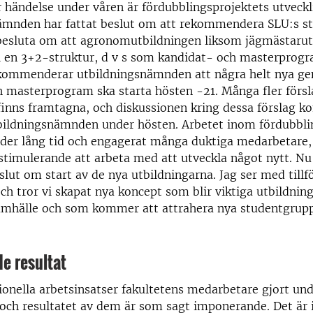
 händelse under våren är fördubblingsprojektets utveckl
mnden har fattat beslut om att rekommendera SLU:s styr
besluta om att agronomutbildningen liksom jägmästarut
i en 3+2-struktur, d v s som kandidat- och masterprogr
ommenderar utbildningsnämnden att några helt nya gen
 masterprogram ska starta hösten -21. Många fler försla
finns framtagna, och diskussionen kring dessa förslag 
tbildningsnämnden under hösten. Arbetet inom fördubbli
nder lång tid och engagerat många duktiga medarbetare,
stimulerande att arbeta med att utveckla något nytt. Nu
slut om start av de nya utbildningarna. Jag ser med tillf
ch tror vi skapat nya koncept som blir viktiga utbildning
amhälle och som kommer att attrahera nya studentgruppe
e resultat
ionella arbetsinsatser fakultetens medarbetare gjort und
 och resultatet av dem är som sagt imponerande. Det är in