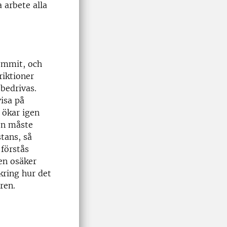
 arbete alla
ommit, och
iktioner
bedrivas.
visa på
 ökar igen
ten måste
tans, så
 förstås
en osäker
kring hur det
ren.