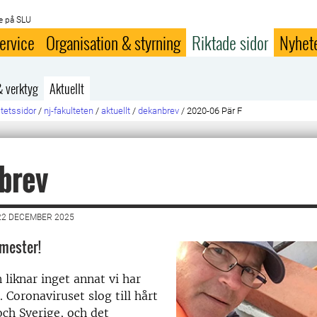
e på SLU
ervice
Organisation & styrning
Riktade sidor
Nyhet
& verktyg
Aktuellt
ltetssidor
/
nj-fakulteten
/
aktuellt
/
dekanbrev
/
2020-06 Pär F
brev
22 DECEMBER 2025
emester!
 liknar inget annat vi har
 Coronaviruset slog till hårt
ch Sverige, och det