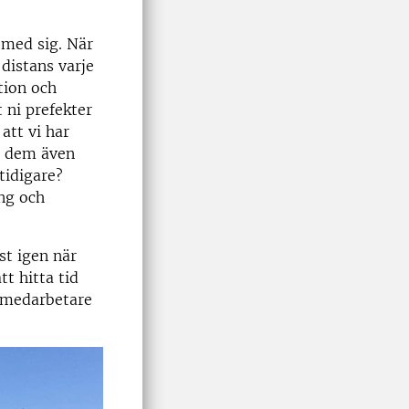
t med sig. När
 distans varje
tion och
t ni prefekter
att vi har
a dem även
tidigare?
ing och
st igen när
tt hitta tid
s medarbetare