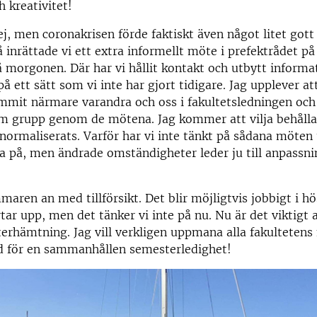
ch kreativitet!
 ej, men coronakrisen förde faktiskt även något litet got
å inrättade vi ett extra informellt möte i prefektrådet på
på morgonen. Där har vi hållit kontakt och utbytt informa
å ett sätt som vi inte har gjort tidigare. Jag upplever at
mmit närmare varandra och oss i fakultetsledningen och 
om grupp genom de mötena. Jag kommer att vilja behåll
 normaliserats. Varför har vi inte tänkt på sådana möten 
ra på, men ändrade omständigheter leder ju till anpassn
maren an med tillförsikt. Det blir möjligtvis jobbigt i hö
tar upp, men det tänker vi inte på nu. Nu är det viktigt a
återhämtning. Jag vill verkligen uppmana alla fakulteten
id för en sammanhållen semesterledighet!