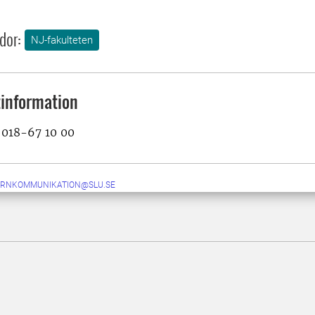
dor:
NJ-fakulteten
information
, 018-67 10 00
ERNKOMMUNIKATION@SLU.SE