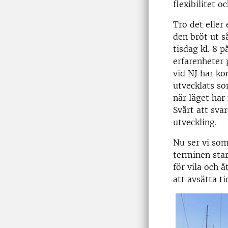
flexibilitet o
Tro det eller
den bröt ut s
tisdag kl. 8 
erfarenheter p
vid NJ har ko
utvecklats s
när läget har
Svårt att sva
utveckling.
Nu ser vi som
terminen star
för vila och 
att avsätta t