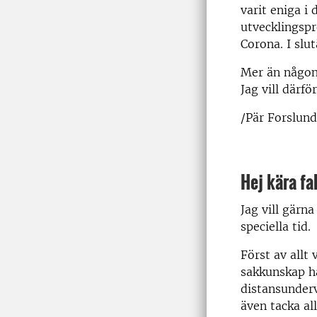
varit eniga i
utvecklingspr
Corona. I slu
Mer än någons
Jag vill därf
/Pär Forslun
Hej kära fa
Jag vill gärn
speciella tid.
Först av allt 
sakkunskap ha
distansunderv
även tacka all