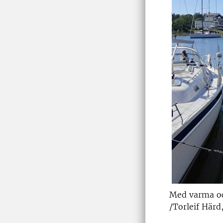
Med varma och 
/Torleif Härd