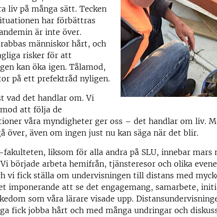
a liv på många sätt. Tecken
situationen har förbättras
andemin är inte över.
drabbas människor hårt, och
gliga risker för att
ngen kan öka igen. Tålamod,
or på ett prefektråd nyligen.
st vad det handlar om. Vi
mod att följa de
oner våra myndigheter ger oss – det handlar om liv. 
 över, även om ingen just nu kan säga när det blir.
-fakulteten, liksom för alla andra på SLU, innebar mars
 Vi började arbeta hemifrån, tjänsteresor och olika eve
och vi fick ställa om undervisningen till distans med mycke
t imponerande att se det engagemang, samarbete, initi
ikedom som våra lärare visade upp. Distansundervisning
a fick jobba hårt och med många undringar och diskussi