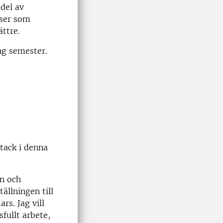
 del av
iser som
ättre.
ng semester.
tack i denna
gn och
ällningen till
rs. Jag vill
sfullt arbete,