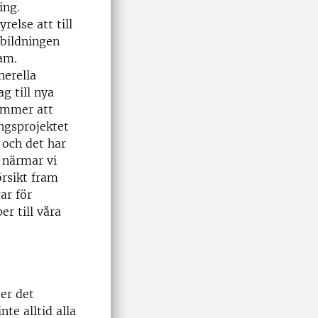
ing.
else att till
bildningen
am.
erella
g till nya
kommer att
ngsprojektet
 och det har
 närmar vi
örsikt fram
ar för
r till våra
er det
te alltid alla