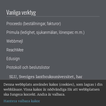
Vanliga verktyg
Proceedo (beställningar, fakturor)
Primula (ledighet, sjukanmälan, lönespec m.m.)
Webbmejl
ReachMee
Edusign
Protokoll och beslutslistor
SLU, Sveriges lantbruksuniversitet, har
verksamhet över hela Sverige. Huvudorter är
Denna webbplats använder kakor (cookies), som lagras i din
Alnarp, Uppsala och Umeå.
SLU är
webbläsare. Vissa kakor är nödvändiga för att webbplatsen
miljöcertifierat enligt ISO 14001. •
Telefon:
ska fungera korrekt. Andra är valbara.
018-67 10 00 • Org nr: 202100-2817 •
Om
Hantera valbara kakor
medarbetarwebben
•
SLU:s fakturaadress
•