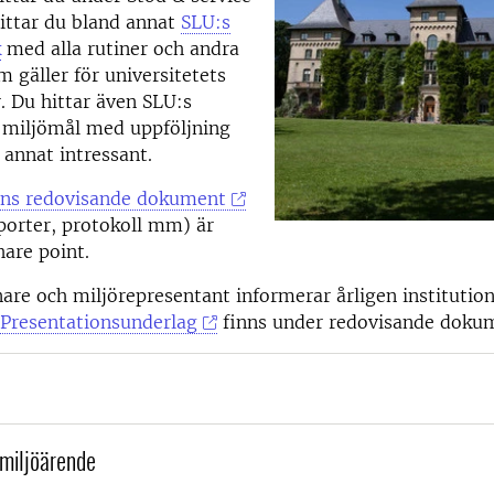
hittar du bland annat
SLU:s
k
med alla rutiner och andra
gäller för universitetets
 Du hittar även SLU:s
 miljömål med uppföljning
annat intressant.
ens redovisande dokument
porter, protokoll mm) är
are point.
re och miljörepresentant informerar årligen instituti
Presentationsunderlag
finns under redovisande doku
miljöärende