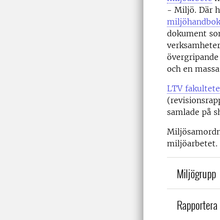
- Miljö. Där 
miljöhandbo
dokument som 
verksamheter.
övergripande
och en massa 
LTV fakultet
(revisionsrap
samlade på sh
Miljösamordna
miljöarbetet.
Miljögrupp
Rapportera 