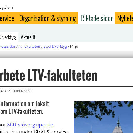
e på SLU
ervice
Organisation & styrning
Riktade sidor
Nyhet
& verktyg
Aktuellt
ltetssidor
/
ltv-fakulteten
/
stöd & verktyg
/
Miljö
rbete LTV-fakulteten
04 SEPTEMBER 2023
 information om lokalt
nom LTV-fakulteten.
 om
SLU:s övergripande
ittar du under Stöd & service