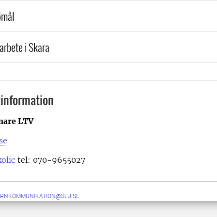
ömål
arbete i Skara
information
nare LTV
se
olic
tel: 070-9655027
ERNKOMMUNIKATION@SLU.SE