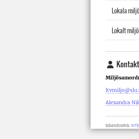
Lokala milj
Lokalt miljö
Kontakt
Miljösamord
ltvmiljo@slu.
Alexandra Nik
SIDANSVARIG:
INT