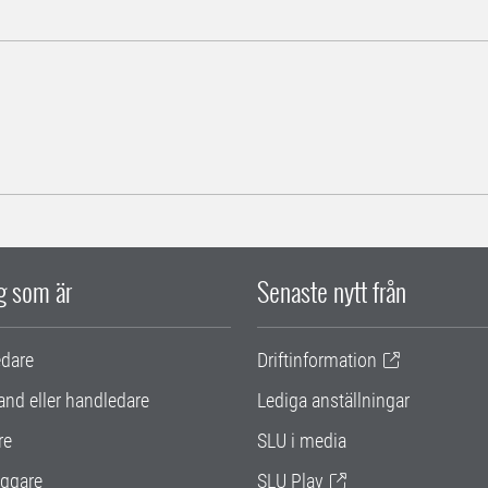
ig som är
Senaste nytt från
edare
Driftinformation
and eller handledare
Lediga anställningar
re
SLU i media
ggare
SLU Play