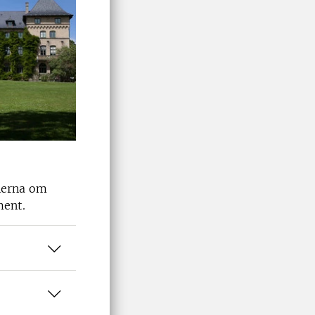
onerna om
ment.