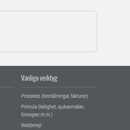
Vanliga verktyg
Proceedo (beställningar, fakturor)
Primula (ledighet, sjukanmälan,
lönespec m.m.)
Webbmejl