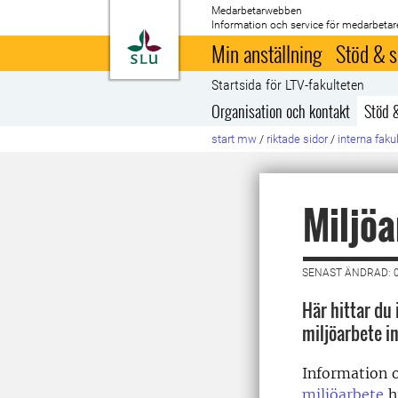
Medarbetarwebben
Information och service för medarbetar
Till startsida
Min anställning
Stöd & s
Startsida för LTV-fakulteten
Organisation och kontakt
Stöd 
start mw
/
riktade sidor
/
interna faku
Miljöa
SENAST ÄNDRAD: 
Här hittar du
miljöarbete i
Information
miljöarbete
h