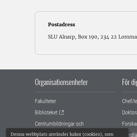
Postadress
SLU Alnarp, Box 190, 234 22 Lomma
Organisationsenheter
För d
Fakulteter
Chef/l
Biblioteket
Doktor
Centrumbildningar och
Forska
samarbetsprojekt
Denna webbplats använder kakor (cookies), som
Handlä