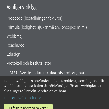
Vanliga verktyg
Proceedo (beställningar, fakturor)
Primula (ledighet, sjukanmälan, lönespec m.m.)
Webbmejl
ReachMee
Edusign
Protokoll och beslutslistor
SLU, Sveriges lantbruksuniversitet, har
verksamhet över hela Sverige. Huvudorter är
Denna webbplats använder kakor (cookies), som lagras i din
Alnarp, Uppsala och Umeå.
SLU är
webbläsare. Vissa kakor är nödvändiga för att webbplatsen
miljöcertifierat enligt ISO 14001. •
Telefon:
ska fungera korrekt. Andra är valbara.
018-67 10 00 • Org nr: 202100-2817 •
Om
Hantera valbara kakor
medarbetarwebben
•
SLU:s fakturaadress
•
Om SLU:s webbplatser
•
Vid KRIS
Tillåt bara nödvändiga kakor