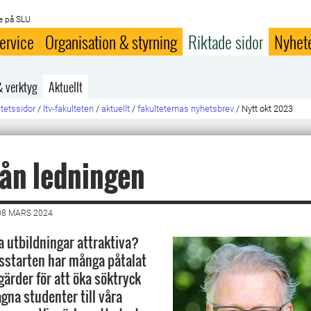
e på SLU
ervice
Organisation & styrning
Riktade sidor
Nyhet
& verktyg
Aktuellt
ltetssidor
/
ltv-fakulteten
/
aktuellt
/
fakulteternas nyhetsbrev
/
Nytt okt 2023
rån ledningen
08 MARS 2024
a utbildningar attraktiva?
sstarten har många påtalat
gärder för att öka söktryck
gna studenter till våra