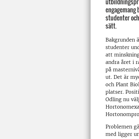
utbildningspr
engagemang b
studenter och
sätt.
Bakgrunden är
studenter un
att minsknin
andra året i r
på masternivå
ut. Det är my
och Plant Bio
platser. Posi
Odling nu väl
Hortonomexame
Hortonomprog
Problemen gäl
med ligger un