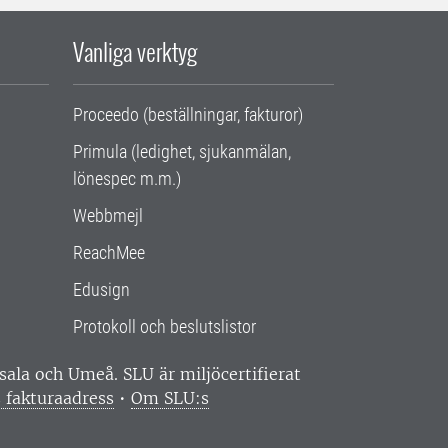
Vanliga verktyg
Proceedo (beställningar, fakturor)
Primula (ledighet, sjukanmälan,
lönespec m.m.)
Webbmejl
ReachMee
Edusign
Protokoll och beslutslistor
ppsala och Umeå.
SLU är miljöcertifierat
 fakturaadress
•
Om SLU:s