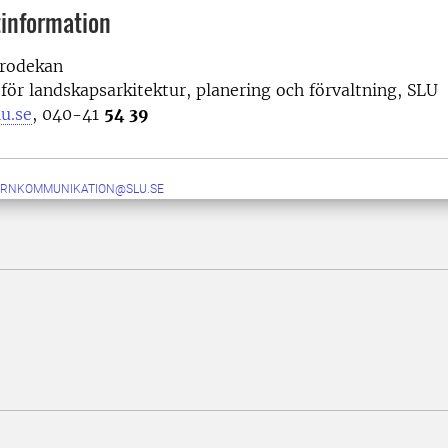
information
prodekan
 för landskapsarkitektur, planering och förvaltning, SLU
lu.se
, 040-41
54 39
ERNKOMMUNIKATION@SLU.SE