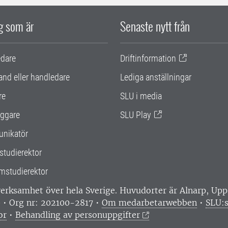
ig som är
Senaste nytt från
edare
Driftinformation
and eller handledare
Lediga anställningar
re
SLU i media
ggare
SLU Play
nikatör
studierektor
mstudierektor
 verksamhet över hela Sverige. Huvudorter är Alnarp, U
0 • Org nr: 202100-2817 •
Om medarbetarwebben
•
SLU:s
or
•
Behandling av personuppgifter