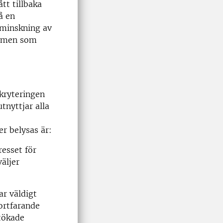
t tillbaka
å en
 minskning av
ammen som
ekryteringen
tnyttjar alla
r belysas är:
resset för
äljer
ar väldigt
ortfarande
utökade