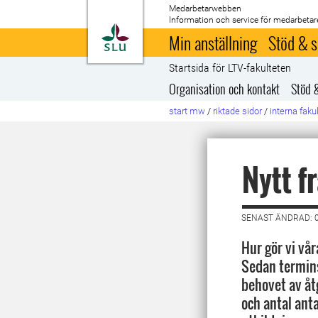
Medarbetarwebben
Information och service för medarbetar
Till startsida
Min anställning
Stöd & s
Startsida för LTV-fakulteten
Organisation och kontakt
Stöd 
start mw
/
riktade sidor
/
interna faku
Nytt f
SENAST ÄNDRAD: 
Hur gör vi vår
Sedan termin
behovet av åt
och antal anta