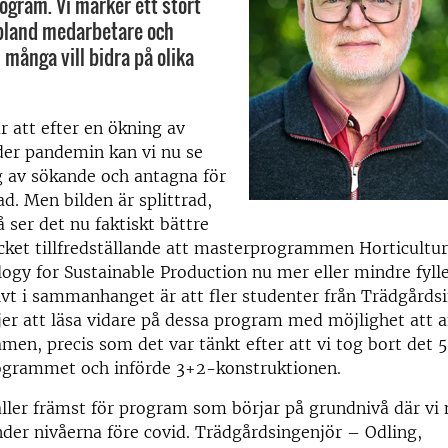
ogram. Vi märker ett stort
land medarbetare och
 många vill bidra på olika
 att efter en ökning av
der pandemin kan vi nu se
g av sökande och antagna för
ad. Men bilden är splittrad,
 ser det nu faktiskt bättre
cket tillfredställande att masterprogrammen Horticultu
logy for Sustainable Production nu mer eller mindre fylle
tivt i sammanhanget är att fler studenter från Trädgårds
jer att läsa vidare på dessa program med möjlighet att
n, precis som det var tänkt efter att vi tog bort det 5
rammet och införde 3+2-konstruktionen.
ler främst för program som börjar på grundnivå där vi n
der nivåerna före covid. Trädgårdsingenjör – Odling,