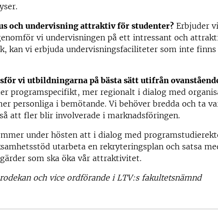
yser.
s och undervisning attraktiv för studenter?
Erbjuder vi
genomför vi undervisningen på ett intressant och attrakt
, kan vi erbjuda undervisningsfaciliteter som inte finn
för vi utbildningarna på bästa sätt utifrån ovanståend
mer programspecifikt, mer regionalt i dialog med organis
mer personliga i bemötande. Vi behöver bredda och ta va
 att fler blir involverade i marknadsföringen.
mmer under hösten att i dialog med programstudierekto
ksamhetsstöd utarbeta en rekryteringsplan och satsa med
ärder som ska öka vår attraktivitet.
prodekan och vice ordförande i LTV:s fakultetsnämnd