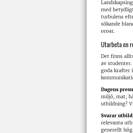
Landskapsing
med betydligt
turbulens eft
sökande blan
oroar.
Utarbeta en r
Det finns allt
av studenter. 
goda krafter
kommunikatio
Dagens presu
miljö, mat, h
utbildning? V
Svarar utbild
relevanta utb
generellt hög