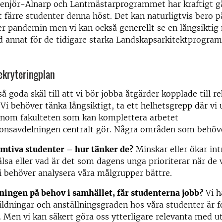
enjör-Alnarp och Lantmästarprogrammet har kraftigt gåt
 färre studenter denna höst. Det kan naturligtvis bero p
er pandemin men vi kan också generellt se en långsiktig
d annat för de tidigare starka Landskapsarkitektprogr
ekryteringplan
så goda skäl till att vi bör jobba åtgärder kopplade till r
Vi behöver tänka långsiktigt, ta ett helhetsgrepp där vi u
 inom fakulteten som kan komplettera arbetet
nsavdelningen centralt gör. Några områden som behöve
mtiva studenter – hur tänker de?
Minskar eller ökar int
älsa eller vad är det som dagens unga prioriterar när de v
i behöver analysera våra målgrupper bättre.
ningen på behov i samhället, får studenterna jobb?
Vi h
ildningar och anställningsgraden hos våra studenter är f
. Men vi kan säkert göra oss ytterligare relevanta med 