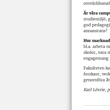
omvärldsanal
Är våra campu
studiemiljö, 
god pedagogik
annanstans?
Hur marknads
bl.a. arbeta 
skolor, vara 
engagemang så
Fakulteten ko
forskare, ver
genomföra åtg
Karl Lövrie, 