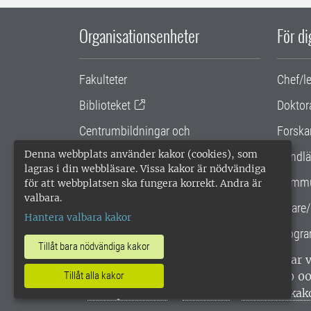
Organisationsenheter
För d
Fakulteter
Chef/l
Biblioteket
Doktor
Centrumbildningar och
Forska
samarbetsprojekt
Denna webbplats använder kakor (cookies), som
Handlä
lagras i din webbläsare. Vissa kakor är nödvändiga
Gemensamma verksamhetsstödet
Kommu
för att webbplatsen ska fungera korrekt. Andra är
valbara.
SLU Holding
Lärare/
Hantera valbara kakor
Progra
Tillåt bara nödvändiga kakor
SLU, Sveriges lantbruksuniversitet, har
Tillåt alla kakor
enligt ISO 14001. •
Telefon: 018-67 10 0
webbplatser
•
Vid KRIS
•
Hantera kak