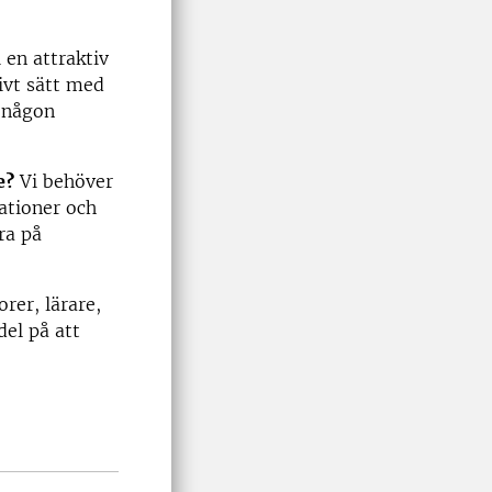
 en attraktiv
ivt sätt med
s någon
e?
Vi behöver
ationer och
ra på
rer, lärare,
el på att