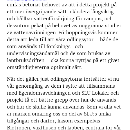
emfas betonat behovet av att i detta projekt på
ett mer övergripande sätt inkludera långsiktig
och hållbar vattenförsörjning för campus, och
dessutom pekat på behovet av noggranna studier
av vattenavrinningen. Förhoppningsvis kommer
detta att leda till att våra odlingsytor – både de
som används till forsknings- och
undervisningsändamål och de som brukas av
lantbruksdriften – ska kunna nyttjas på ett givet
omständigheterna optimalt sätt.
När det gäller just odlingsytorna fortsätter vi nu
vår genomgång av dem i syfte att tillsammans
med Egendomsavdelningen och SLU Lokaler och
projekt få ett bättre grepp över hur de används
och hur de skulle kunna användas. Som vi alla vet
är marken omkring oss en del av SLU:s unika
tillgångar och därför, liksom exempelvis
Biotronen, växthusen och labben, centrala för vår