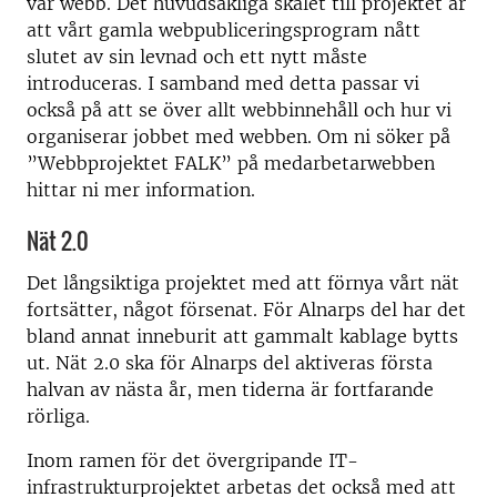
vår webb. Det huvudsakliga skälet till projektet är
att vårt gamla webpubliceringsprogram nått
slutet av sin levnad och ett nytt måste
introduceras. I samband med detta passar vi
också på att se över allt webbinnehåll och hur vi
organiserar jobbet med webben. Om ni söker på
”Webbprojektet FALK” på medarbetarwebben
hittar ni mer information.
Nät 2.0
Det långsiktiga projektet med att förnya vårt nät
fortsätter, något försenat. För Alnarps del har det
bland annat inneburit att gammalt kablage bytts
ut. Nät 2.0 ska för Alnarps del aktiveras första
halvan av nästa år, men tiderna är fortfarande
rörliga.
Inom ramen för det övergripande IT-
infrastrukturprojektet arbetas det också med att