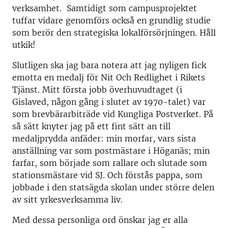
verksamhet. Samtidigt som campusprojektet
tuffar vidare genomförs också en grundlig studie
som berör den strategiska lokalförsörjningen. Håll
utkik!
Slutligen ska jag bara notera att jag nyligen fick
emotta en medalj för Nit Och Redlighet i Rikets
Tjänst. Mitt första jobb överhuvudtaget (i
Gislaved, någon gång i slutet av 1970-talet) var
som brevbärarbiträde vid Kungliga Postverket. På
så sätt knyter jag på ett fint sätt an till
medaljprydda anfäder: min morfar, vars sista
anställning var som postmästare i Höganäs; min
farfar, som började som rallare och slutade som
stationsmästare vid SJ. Och förstås pappa, som
jobbade i den statsägda skolan under större delen
av sitt yrkesverksamma liv.
Med dessa personliga ord önskar jag er alla