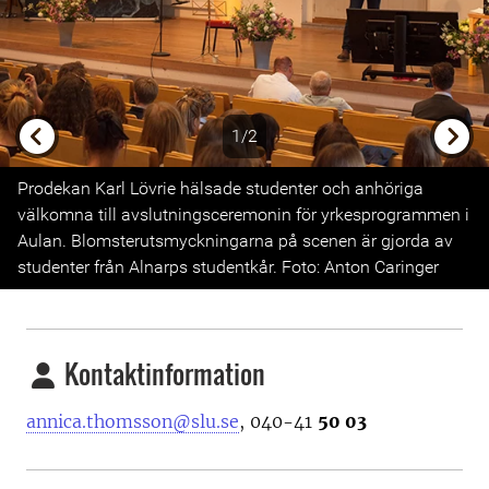
1/2
Previous
Next
Prodekan Karl Lövrie hälsade studenter och anhöriga
välkomna till avslutningsceremonin för yrkesprogrammen i
Aulan. Blomsterutsmyckningarna på scenen är gjorda av
studenter från Alnarps studentkår. Foto: Anton Caringer
Kontaktinformation
annica.thomsson@slu.se
, 040-41
50 03