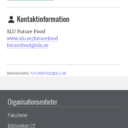
Kontaktinformation
SLU Future Food
www.slu.se/futurefood
futurefood@slu.se
SIDANSVARIG:
FUTUREFOOD@SLU.SE
Organisationsenheter
Fakulteter
Biblioteket