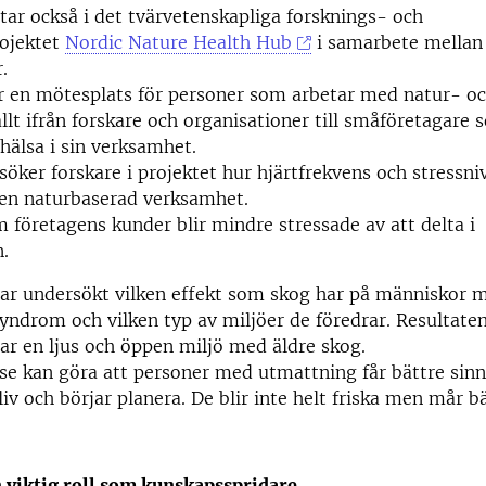
tar också i det tvärvetenskapliga forsknings- och
rojektet
Nordic Nature Health Hub
i samarbete mellan
.
ar en mötesplats för personer som arbetar med natur- o
allt ifrån forskare och organisationer till småföretagare 
h hälsa i sin verksamhet.
söker forskare i projektet hur hjärtfrekvens och stressni
 i en naturbaserad verksamhet.
om företagens kunder blir mindre stressade av att delta i
.
har undersökt vilken effekt som skog har på människor 
ndrom och vilken typ av miljöer de föredrar. Resultaten
ar en ljus och öppen miljö med äldre skog.
se kan göra att personer med utmattning får bättre sin
 liv och börjar planera. De blir inte helt friska men mår 
n viktig roll som kunskapsspridare