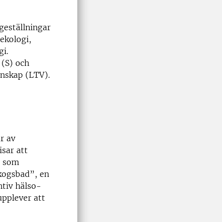
geställningar
ekologi,
gi.
 (S) och
enskap (LTV).
r av
isar att
a som
skogsbad”, en
tiv hälso-
upplever att