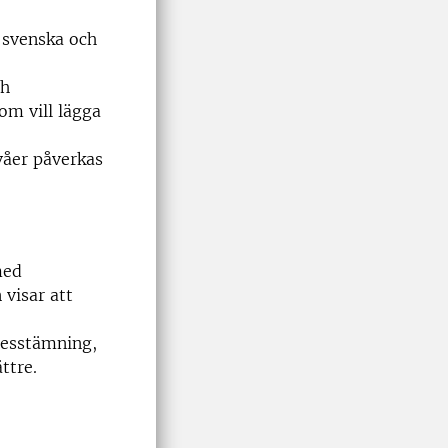
 svenska och
ch
som vill lägga
våer påverkas
med
 visar att
nesstämning,
bättre.