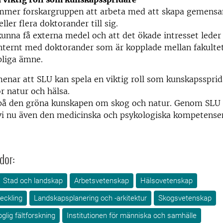
mer forskargruppen att arbeta med att skapa gemens
eller flera doktorander till sig.
unna få externa medel och att det ökade intresset leder t
nternt med doktorander som är kopplade mellan fakultet
pliga ämne.
enar att SLU kan spela en viktig roll som kunskapsspri
ör natur och hälsa.
 på den gröna kunskapen om skog och natur. Genom SLU
vi nu även den medicinska och psykologiska kompetensen
dor:
Stad och landskap
Arbetsvetenskap
Hälsovetenskap
eckling
Landskapsplanering och -arkitektur
Skogsvetenskap
glig fältforskning
Institutionen för människa och samhälle