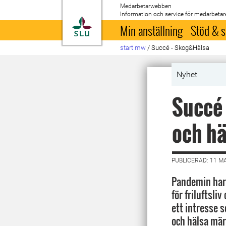
Medarbetarwebben
Information och service för medarbetar
Till startsida
Min anställning
Stöd & s
start mw
/
Succé - Skog&Hälsa
Nyhet
Succé 
och hä
PUBLICERAD: 11 M
Pandemin har
för friluftsli
ett intresse 
och hälsa mär