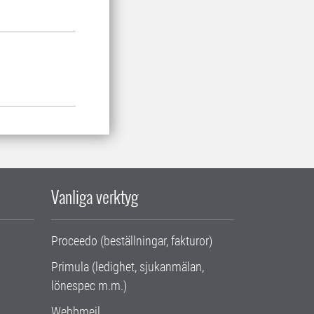
Vanliga verktyg
Proceedo (beställningar, fakturor)
Primula (ledighet, sjukanmälan,
lönespec m.m.)
Webbmejl