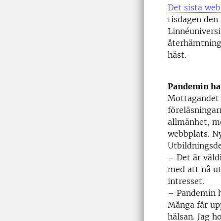
Det sista web
tisdagen den 
Linnéuniversi
återhämtning
häst.
Pandemin har
Mottagandet h
föreläsningar
allmänhet, me
webbplats. Ny
Utbildningsd
– Det är väldi
med att nå ut
intresset.
– Pandemin ha
Många får upp
hälsan. Jag h