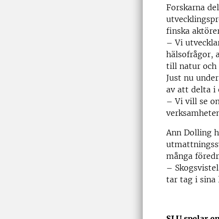
Forskarna del
utvecklingsp
finska aktörer
– Vi utveckl
hälsofrågor, 
till natur oc
Just nu under
av att delta
– Vi vill se 
verksamheten
Ann Dolling 
utmattningssy
många föredr
– Skogsvistel
tar tag i sina
SLU spelar e