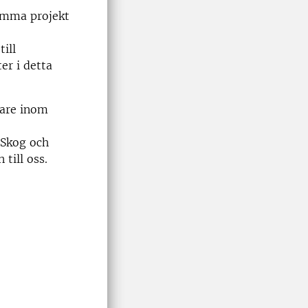
amma projekt
ill
er i detta
dare inom
 Skog och
 till oss.