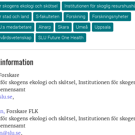
ör skogens ekologi och skötsel
Institutionen för skoglig resurshushå
ör stad och land
S-fakulteten
Forskning
Forskningsnyheter
U:s medarbetare
Alnarp
Skara
Umeå
Uppsala
urvårdsvetenskap
SLU Future One Health
information
orskare
 för skogens ekologi och skötsel, Institutionen för skoge
 gemensamt
lu.se
,
in,
Forskare FLK
 för skogens ekologi och skötsel, Institutionen för skoge
 gemensamt
in@slu.se
,