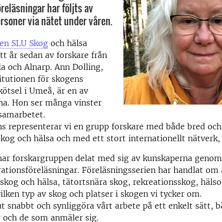
reläsningar har följts av
rsoner via nätet under våren.
en SLU Skog
och hälsa
tt år sedan av forskare från
a och Alnarp. Ann Dolling,
titutionen för skogens
kötsel i Umeå, är en av
rna. Hon ser många vinster
samarbetet.
s representerar vi en grupp forskare med både bred och
og och hälsa och med ett stort internationellt nätverk,
har forskargruppen delat med sig av kunskaperna genom 
irationsföreläsningar. Föreläsningsserien har handlat 
 skog och hälsa, tätortsnära skog, rekreationsskog, häls
ilken typ av skog och platser i skogen vi tycker om.
 ut snabbt och synliggöra vårt arbete på ett enkelt sätt, b
 och de som anmäler sig.