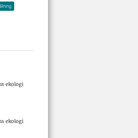
llning
ns ekologi
ns ekologi