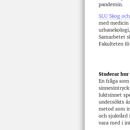
pandemin.
SLU Skog och
med medicin o
urbanekologi,
Samarbetet s
Fakulteten fö
Studerar hur
En fråga som 
sinnesintryck 
luktsinnet sp
undersökts är
metod som in
och sjukvård 
vara med i in