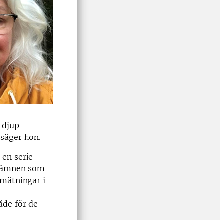
 djup
 säger hon.
en serie
om ämnen som
omätningar i
åde för de