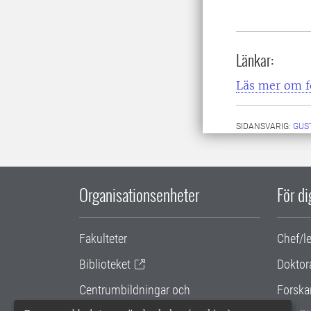
Länkar:
Läs mer om f
SIDANSVARIG:
GUS
Organisationsenheter
För d
Fakulteter
Chef/l
Biblioteket
Doktor
Centrumbildningar och
Forska
samarbetsprojekt