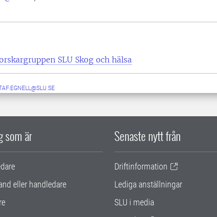
orskargruppen SLU Skog och hälsa
TAF.EGNELL@SLU.SE
ig som är
Senaste nytt från
edare
Driftinformation
and eller handledare
Lediga anställningar
re
SLU i media