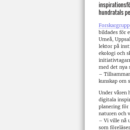
inspirationsfö
hundratals pe
Forskargrupp
bildades för e
Umeå, Uppsal
lektor på ins
ekologi och s
initiativtaga
med det nya 
– Tillsamman
kunskap om sk
Under våren 
digitala insp
planering för
naturen och v
– Vi ville nå
som föreläser