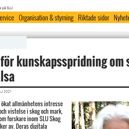
e på SLU
ervice
Organisation & styrning
Riktade sidor
Nyhet
för kunskapsspridning om 
lsa
AJ 2021
 ökat allmänhetens intresse
v och vistelse i skog och mark,
som forskare inom SLU Skog
ker av. Deras digitala