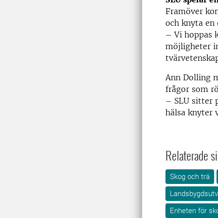
Framöver kom
och knyta en 
– Vi hoppas k
möjligheter i
tvärvetenska
Ann Dolling m
frågor som r
– SLU sitter
hälsa knyter 
Relaterade si
Skog och trä
Landsbygdsutv
Enheten för sko