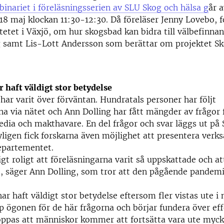
binariet i föreläsningsserien av SLU Skog och hälsa g
år 
18 maj klockan 11:30-12:30. Då föreläser Jenny Lovebo, f
tetet i Växjö, om hur skogsbad kan bidra till välbefinna
 samt Lis-Lott Andersson som berättar om projektet S
 haft väldigt stor betydelse
ar varit över förväntan. Hundratals personer har följt
na via nätet och Ann Dolling har fått mängder av frågor 
dia och makthavare. En del frågor och svar läggs ut på
ligen fick forskarna även möjlighet att presentera verk
epartementet.
gt roligt att föreläsningarna varit så uppskattade och att
, säger Ann Dolling, som tror att den pågående pandemin
r haft väldigt stor betydelse eftersom fler vistas ute i 
 ögonen för de här frågorna och börjar fundera över eff
oppas att människor kommer att fortsätta vara ute myck