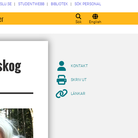
SLU.SE
STUDENTWEBB
BIBLIOTEK
SÖK PERSONAL
er
Sök
English
skog
KONTAKT
SKRIV UT
LÄNKAR