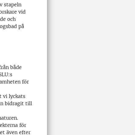
av stapeln
orskare vid
nde och
kogsbad på
från både
 SLU:s
samheten för
 vi lyckats
 bidragit till
naturen.
ekterna för
et även efter