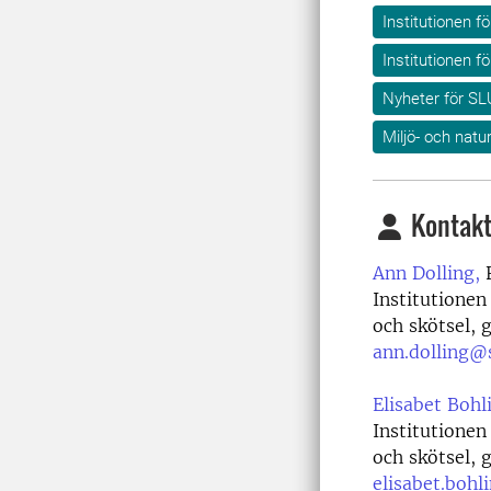
Institutionen f
Institutionen f
Nyheter för SL
Miljö- och nat
Kontakt
Ann Dolling,
F
Institutionen
och skötsel,
ann.dolling@s
Elisabet Bohl
Institutionen
och skötsel,
elisabet.bohl