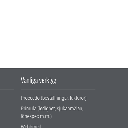
Vanliga verktyg
Proceedo (beställningar, fakturor)
Primula (ledighet, sjukanmälan,
lönespec m.m.)
Webbmejl