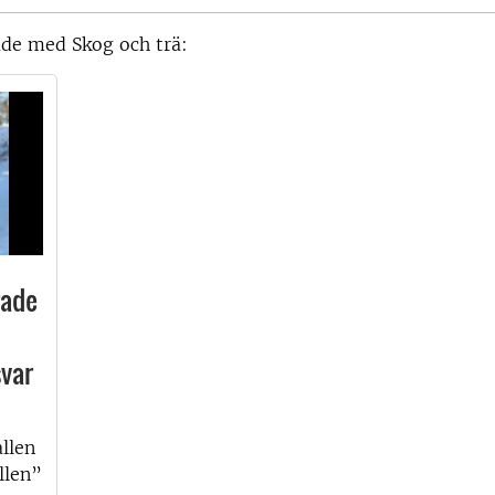
ade med Skog och trä:
rade
svar
llen
llen”