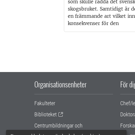
som skulle rädda det svens
skogsbruket. Samtidigt är d
en främmande art vilket in
konsekvenser för den
Organisationsenheter
För d
Fakulteter
Chef/l
Biblioteket
Doktor
Centrumbildningar och
Forska
samarbetsprojekt