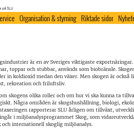
e på SLU
ervice
Organisation & styrning
Riktade sidor
Nyhet
sindustrier är en av Sveriges viktigaste exportnäringar.
enar, toppar och stubbar, används som biobränsle. Skoge
er in koldioxid medan den växer. Men skogen är också l
t, rekreation och friluftsliv.
om skogens olika roller och om hur vi ska kunna ta tillv
giskt. Några områden är skogshushållning, biologi, ekolo
taxeringen rapporterar SLU årligen om tillväxt, utveckli
 ingår i miljöanalysprogrammet Skog, som vidareutveckl
ch internationell skoglig miljöanalys.