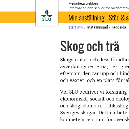
Medarbetarwebben
Information och service för medarbetar
Till startsida
Min anställning
Stöd & s
start mw
/
[Inställningar]
/
Taggsida
Skog och trä
Skogsbruket och dess förädling
avverkningsresterna, t.ex. gr
eftersom den tar upp och bind
och växter, och en plats för jak
Vid SLU bedriver vi forskning 
ekonomiskt, socialt och ekolo
och skogsekonomi. I Riksskogs
Sveriges skogar. Detta arbete
kompetenscentrum för svensk o