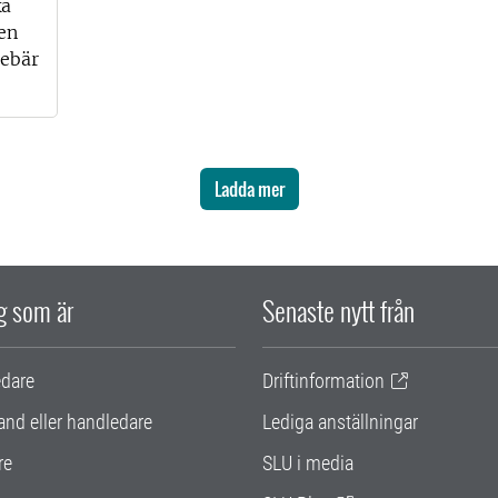
ka
en
nebär
Ladda mer
ig som är
Senaste nytt från
edare
Driftinformation
and eller handledare
Lediga anställningar
re
SLU i media