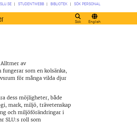
SLU.SE
STUDENTWEBB
BIBLIOTEK
SÖK PERSONAL
er
Sök
English
 Alltmer av
n fungerar som en kolsänka,
ivsrum för många vilda djur
ara dess möjligheter, både
gi, mark, miljö, trävetenskap
ng och miljöförändringar i
ar SLU:s roll som