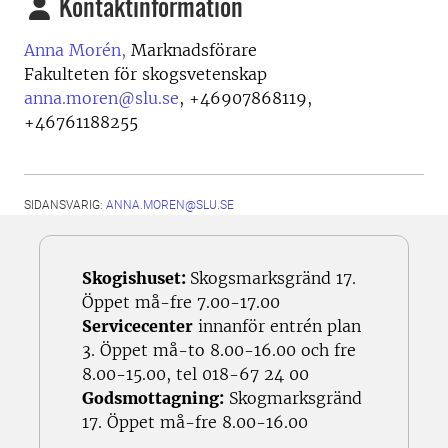
Kontaktinformation
Anna Morén,
Marknadsförare
Fakulteten för skogsvetenskap
anna.moren@slu.se
,
+46907868119,
+46761188255
SIDANSVARIG:
ANNA.MOREN@SLU.SE
Skogishuset:
Skogsmarksgränd 17.
Öppet må-fre 7.00-17.00
Servicecenter
innanför entrén plan
3. Öppet må-to 8.00-16.00 och fre
8.00-15.00, tel 018-67 24 00
Godsmottagning:
Skogmarksgränd
17. Öppet må-fre 8.00-16.00