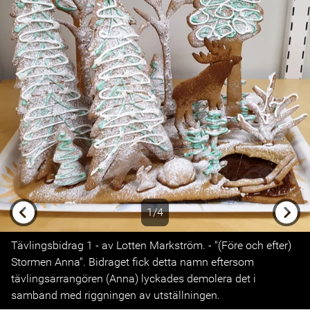
1/4
Previous
Next
Tävlingsbidrag 1 - av Lotten Markström. - "(Före och efter)
Stormen Anna". Bidraget fick detta namn eftersom
tävlingsarrangören (Anna) lyckades demolera det i
samband med riggningen av utställningen.