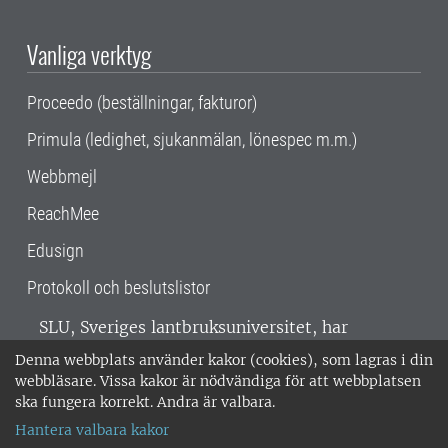
Vanliga verktyg
Proceedo (beställningar, fakturor)
Primula (ledighet, sjukanmälan, lönespec m.m.)
Webbmejl
ReachMee
Edusign
Protokoll och beslutslistor
SLU, Sveriges lantbruksuniversitet, har
verksamhet över hela Sverige. Huvudorter är
Denna webbplats använder kakor (cookies), som lagras i din
Alnarp, Uppsala och Umeå.
SLU är
webbläsare. Vissa kakor är nödvändiga för att webbplatsen
miljöcertifierat enligt ISO 14001. •
Telefon:
ska fungera korrekt. Andra är valbara.
018-67 10 00 • Org nr: 202100-2817 •
Om
Hantera valbara kakor
medarbetarwebben
•
SLU:s fakturaadress
•