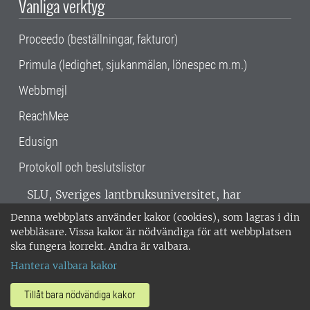
Vanliga verktyg
Proceedo (beställningar, fakturor)
Primula (ledighet, sjukanmälan, lönespec m.m.)
Webbmejl
ReachMee
Edusign
Protokoll och beslutslistor
SLU, Sveriges lantbruksuniversitet, har
verksamhet över hela Sverige. Huvudorter är
Denna webbplats använder kakor (cookies), som lagras i din
Alnarp, Uppsala och Umeå.
SLU är
webbläsare. Vissa kakor är nödvändiga för att webbplatsen
miljöcertifierat enligt ISO 14001. •
Telefon:
ska fungera korrekt. Andra är valbara.
018-67 10 00 • Org nr: 202100-2817 •
Om
Hantera valbara kakor
medarbetarwebben
•
SLU:s fakturaadress
•
Om SLU:s webbplatser
•
Vid KRIS
Tillåt bara nödvändiga kakor