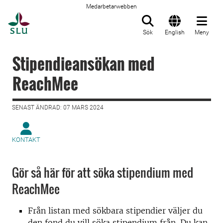
Medarbetarwebben
Till startsida
Sök
English
Meny
Stipendieansökan med
ReachMee
SENAST ÄNDRAD: 07 MARS 2024
KONTAKT
Gör så här för att söka stipendium med
ReachMee
Från listan med sökbara stipendier väljer du
den fond du vill söka stipendium från. Du kan