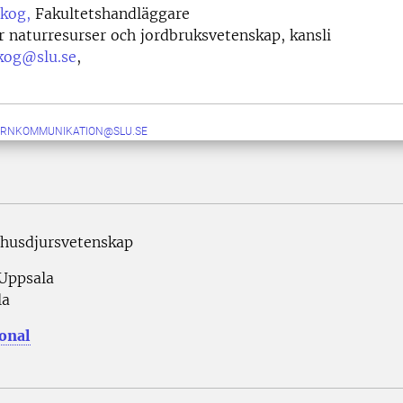
kog,
Fakultetshandläggare
r naturresurser och jordbruksvetenskap, kansli
kog@slu.se
,
ERNKOMMUNIKATION@SLU.SE
 husdjursvetenskap
 Uppsala
la
sonal