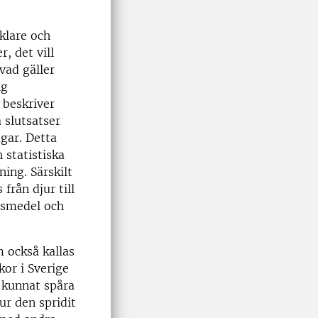
klare och
, det vill
vad gäller
ig
 beskriver
 slutsatser
gar. Detta
 statistiska
ing. Särskilt
från djur till
vsmedel och
 också kallas
kor i Sverige
 kunnat spåra
ur den spridit