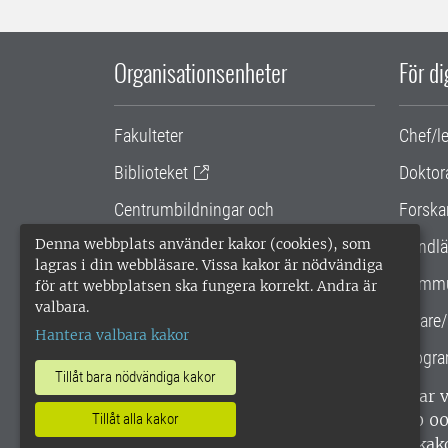
Organisationsenheter
För d
Fakulteter
Chef/l
Biblioteket
Doktor
Centrumbildningar och
Forska
samarbetsprojekt
Denna webbplats använder kakor (cookies), som
Handlä
lagras i din webbläsare. Vissa kakor är nödvändiga
Gemensamma verksamhetsstödet
Kommu
för att webbplatsen ska fungera korrekt. Andra är
valbara.
SLU Holding
Lärare/
Hantera valbara kakor
Progra
Tillåt bara nödvändiga kakor
SLU, Sveriges lantbruksuniversitet, har
enligt ISO 14001. •
Telefon: 018-67 10 0
Tillåt alla kakor
webbplatser
•
Vid KRIS
•
Hantera kak