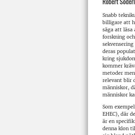
Robert Söder
Snabb tekniku
billigare att
säga att läsa
forskning oc
sekvensering 
deras populat
kring sjukdo
kommer kräva 
metoder men 
relevant blir
människor, d
människor ka
Som exempel
EHEC), där de
är en specifi
denna klon ti