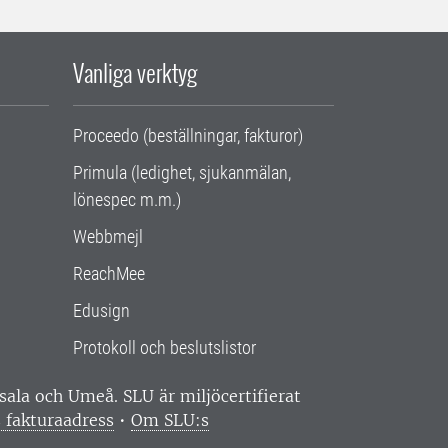
Vanliga verktyg
Proceedo (beställningar, fakturor)
Primula (ledighet, sjukanmälan,
lönespec m.m.)
Webbmejl
ReachMee
Edusign
Protokoll och beslutslistor
ppsala och Umeå.
SLU är miljöcertifierat
 fakturaadress
•
Om SLU:s