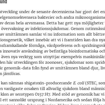
lund
tveckling under de senaste decennierna har gjort det en
 helgenomsekvensera bakterier och andra mikroorganismer
 av deras hela arvsmassa. Detta har gett nya möjligheter 
h övervakning av infektionssjukdomar. Genom rutinmäss
av smittämnen samlar vi nu information som allt bättre
ionsgenetik, vilket innebär att vi i framtiden kan dra nya
msframkallande förmåga, värdpreferens och spridningsvä
innovativ användning av befintliga bioinformatiska och
även nya verktyg som utnyttjar exempelvis maskininlärn
 den här utvecklingen för zoonoser, sjukdomar som sprids 
är genomik-data från fynd av smittämnen bland djur, li
n jämföras.
 kan nämnas shigatoxin-producerande
E. coli
(STEC, som
n vanligaste orsaken till allvarlig sjukdom bland männis
k klon av serotypen O157:H7. Med stöd av genomik har vi
ll ett sannolikt ursprung i Nordamerika och sedan följa h