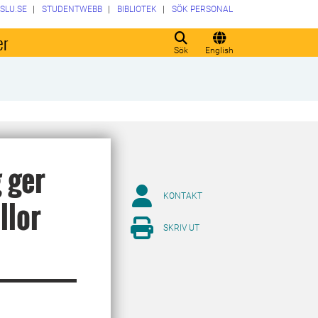
SLU.SE
STUDENTWEBB
BIBLIOTEK
SÖK PERSONAL
er
Sök
English
 ger
KONTAKT
llor
SKRIV UT