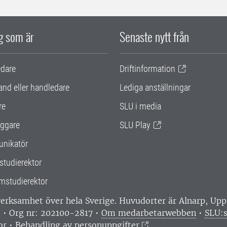
ig som är
Senaste nytt från
edare
Driftinformation
and eller handledare
Lediga anställningar
re
SLU i media
ggare
SLU Play
nikatör
studierektor
mstudierektor
 verksamhet över hela Sverige. Huvudorter är Alnarp, U
0 • Org nr: 202100-2817 •
Om medarbetarwebben
•
SLU:s
or
•
Behandling av personuppgifter