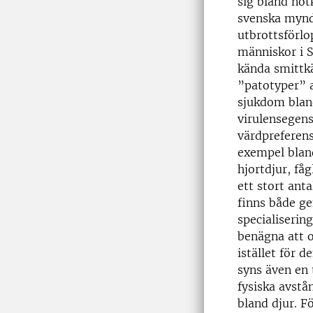
sig bland nöt
svenska myndi
utbrottsförlo
människor i S
kända smittkä
”patotyper” 
sjukdom blan
virulensegens
värdpreferens
exempel bland
hjortdjur, få
ett stort ant
finns både ge
specialiserin
benägna att o
istället för 
syns även en 
fysiska avst
bland djur. F