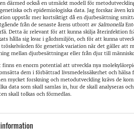
den därmed också en utmärkt modell för metodutveckling
 genetiska och epidemiologiska data. Jag forskar även kr
ation uppstår mer kortsiktigt då en djurbesättning smitt
tgående från de senaste årens utbrott av
Salmonella
Ente
fä. Detta är relevant för att kunna skilja återinfektion fr
ats hålla sig kvar i gårdsmiljön, och för att kunna utveck
 tröskelvärden för genetisk variation när det gäller att 
ning mellan djurbesättningar eller från djur till människo
finns en enorm potential att utveckla nya molekylärep
msätta dem i förbättrad livsmedelssäkerhet och hälsa f
en mycket forskning och metodutveckling krävs de ko
vilka data som skall samlas in, hur de skall analyseras oc
aten skall tolkas och förmedlas.
information