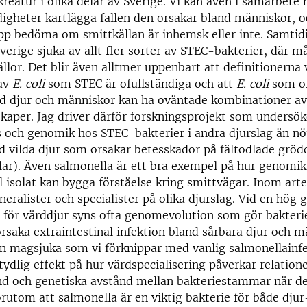
kreatur i olika delar av Sverige. Vi kan även i samarbete
gheter kartlägga fallen den orsakar bland människor, oc
pp bedöma om smittkällan är inhemsk eller inte. Samtidi
verige sjuka av allt fler sorter av STEC-bakterier, där 
llor. Det blir även alltmer uppenbart att definitionerna 
av
E. coli
som STEC är ofullständiga och att
E. coli
som o
d djur och människor kan ha oväntade kombinationer av
kaper. Jag driver därför forskningsprojekt som undersö
 och genomik hos STEC-bakterier i andra djurslag än nötk
 vilda djur som orsakar betesskador på fältodlade grödo
glar). Även salmonella är ett bra exempel på hur genomik
al isolat kan bygga förståelse kring smittvägar. Inom art
neralister och specialister på olika djurslag. Vid en hög 
g för värddjur syns ofta genomevolution som gör bakter
rsaka extraintestinal infektion bland sårbara djur och 
den magsjuka som vi förknippar med vanlig salmonellainfe
tydlig effekt på hur värdspecialisering påverkar relation
ånd och genetiska avstånd mellan bakteriestammar när 
örutom att salmonella är en viktig bakterie för både djur