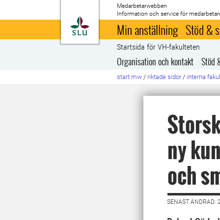
Medarbetarwebben
Information och service för medarbetar
Till startsida
Min anställning
Stöd & s
Startsida för VH-fakulteten
Organisation och kontakt
Stöd 
start mw
/
riktade sidor
/
interna faku
Storsk
ny kun
och sm
SENAST ÄNDRAD: 2