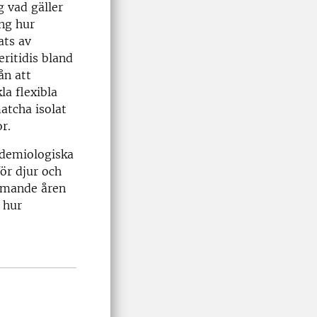
 vad gäller
ing hur
ats av
ritidis bland
ån att
la flexibla
matcha isolat
r.
idemiologiska
ör djur och
mmande åren
h hur