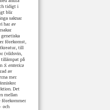
 med andra
h tidigt i
gt blir
många saknar
vi har av
rsakar
 genetiska
ker förekomst,
reatur, till
r (vildsvin,
 tillämpat på
en
S. enterica
grad av
ierna mer
människor
ktion. Det
en mellan
de förekommer
- och