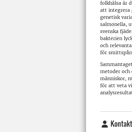
folkhälsa är 
att integrera
genetisk vari
salmonella, u
svenska fjäder
bakterien lyck
och relevanta
för smittspår
Sammantaget 
metoder och o
människor, m
för att veta 
analysresult
Kontakt