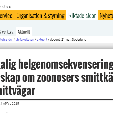
e på SLU
ervice
Organisation & styrning
Riktade sidor
Nyhet
& verktyg
Aktuellt
ltetssidor
/
vh-fakulteten
/
aktuellt
/
docent_21maj_Soderlund
alig helgenomsekvensering
skap om zoonosers smittkä
ittvägar
4 APRIL 2025