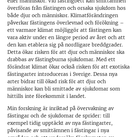
eller människor. Vid fästingbett kan smittämnen
överföras från fästingen och orsaka sjukdom hos
både djur och människor. Klimatförändringen
påverkar fästingens överlevnad och förökning –
ett varmare klimat möjliggör att fästingen kan
vara aktiv under en längre period av året och att
den kan etablera sig på nordligare breddgrader.
Detta ökar risken för att djur och människor ska
drabbas av fästingburna sjukdomar. Med ett
förändrat klimat ökar också risken för att exotiska
fästingarter introduceras i Sverige. Dessa nya
arter bidrar till ökad risk för att djur och
människor kan bli smittade av sjukdomar som
hittills inte förekommit i landet.
Min forskning är inriktad på övervakning av
fästingar och de sjukdomar de sprider: till
exempel tidig upptäckt av nya fästingarter,
påvisande av smittämnen i fästingar i nya