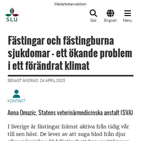
Medarbetarwebben
Till startsida
Sök
English
Meny
Fästingar och fästingburna
sjukdomar - ett ökande problem
i ett förändrat klimat
SENAST ÄNDRAD: 24 APRIL 2025
KONTAKT
Anna Omazic, Statens veterinärmedicinska anstalt (SVA)
I Sverige är fästingar främst aktiva från tidig vår
till sen höst. De lever av att suga blod från djur