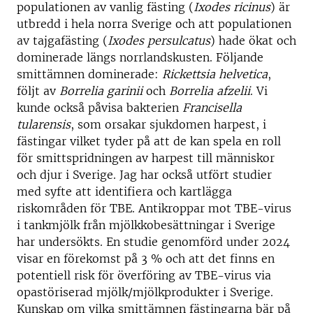
populationen av vanlig fästing (
Ixodes ricinus
) är
utbredd i hela norra Sverige och att populationen
av tajgafästing (
Ixodes persulcatus
) hade ökat och
dominerade längs norrlandskusten. Följande
smittämnen dominerade:
Rickettsia helvetica
,
följt av
Borrelia garinii
och
Borrelia afzelii
. Vi
kunde också påvisa bakterien
Francisella
tularensis
, som orsakar sjukdomen harpest, i
fästingar vilket tyder på att de kan spela en roll
för smittspridningen av harpest till människor
och djur i Sverige. Jag har också utfört studier
med syfte att identifiera och kartlägga
riskområden för TBE. Antikroppar mot TBE-virus
i tankmjölk från mjölkkobesättningar i Sverige
har undersökts. En studie genomförd under 2024
visar en förekomst på 3 % och att det finns en
potentiell risk för överföring av TBE-virus via
opastöriserad mjölk/mjölkprodukter i Sverige.
Kunskap om vilka smittämnen fästingarna bär på