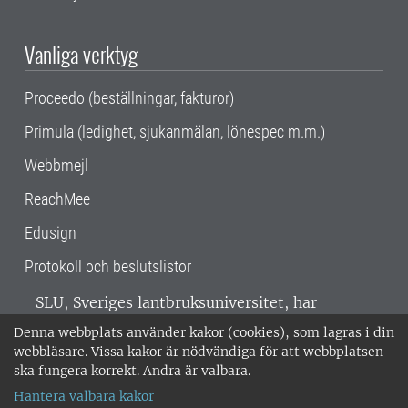
Vanliga verktyg
Proceedo (beställningar, fakturor)
Primula (ledighet, sjukanmälan, lönespec m.m.)
Webbmejl
ReachMee
Edusign
Protokoll och beslutslistor
SLU, Sveriges lantbruksuniversitet, har
verksamhet över hela Sverige. Huvudorter är
Denna webbplats använder kakor (cookies), som lagras i din
Alnarp, Uppsala och Umeå.
SLU är
webbläsare. Vissa kakor är nödvändiga för att webbplatsen
miljöcertifierat enligt ISO 14001. •
Telefon:
ska fungera korrekt. Andra är valbara.
018-67 10 00 • Org nr: 202100-2817 •
Om
Hantera valbara kakor