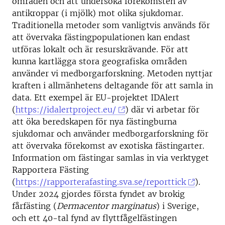
områden och att undersöka förekomsten av
antikroppar (i mjölk) mot olika sjukdomar.
Traditionella metoder som vanligtvis används för
att övervaka fästingpopulationen kan endast
utföras lokalt och är resurskrävande. För att
kunna kartlägga stora geografiska områden
använder vi medborgarforskning. Metoden nyttjar
kraften i allmänhetens deltagande för att samla in
data. Ett exempel är EU-projektet IDAlert
(
https://idalertproject.eu/
) där vi arbetar för
att öka beredskapen för nya fästingburna
sjukdomar och använder medborgarforskning för
att övervaka förekomst av exotiska fästingarter.
Information om fästingar samlas in via verktyget
Rapportera Fästing
(
https://rapporterafasting.sva.se/reporttick
).
Under 2024 gjordes första fyndet av brokig
fårfästing (
Dermacentor marginatus
) i Sverige,
och ett 40-tal fynd av flyttfågelfästingen