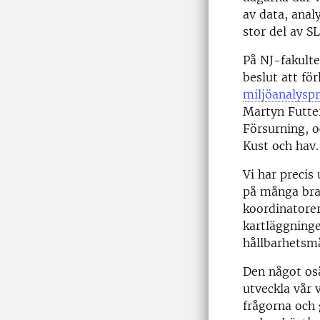
av data, anal
stor del av S
På NJ-fakult
beslut att fö
miljöanalysp
Martyn Futte
Försurning, o
Kust och hav
Vi har precis 
på många bra 
koordinatore
kartläggninge
hållbarhetsm
Den något osä
utveckla vår 
frågorna och 