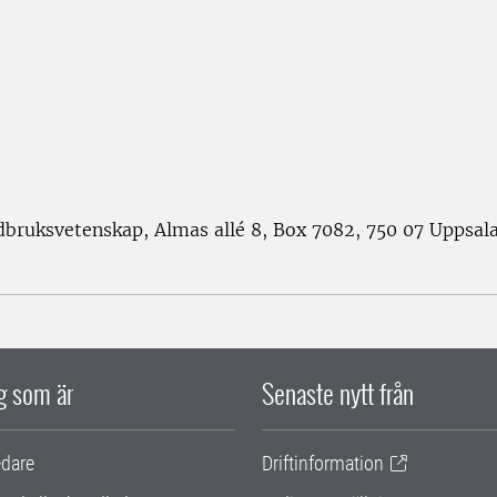
rdbruksvetenskap, Almas allé 8, Box 7082, 750 07 Uppsal
ig som är
Senaste nytt från
edare
Driftinformation