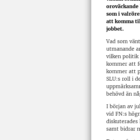
oroväckande h
som i valröre
att komma til
jobbet.
Vad som vänta
utmanande arb
vilken politi
kommer att f
kommer att pr
SLU:s roll i d
uppmärksamma
behövd än nå
I början av j
vid FN:s hög
diskuterades 
samt bidrar m