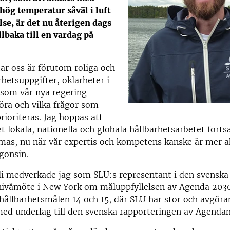
ög temperatur såväl i luft
lse, är det nu återigen dags
lbaka till en vardag på
r oss är förutom roliga och
etsuppgifter, oklarheter i
k som vår nya regering
öra och vilka frågor som
ioriteras. Jag hoppas att
et lokala, nationella och globala hållbarhetsarbetet forts
s, nu när vår expertis och kompetens kanske är mer ak
gonsin.
uli medverkade jag som SLU:s representant i den svenska
nivåmöte i New York om måluppfyllelsen av Agenda 2030
hållbarhetsmålen 14 och 15, där SLU har stor och avgör
ed underlag till den svenska rapporteringen av Agendan