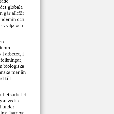
erade
det globala
n går alltför
 pandemin och
sk vilja och
en
 inom
i arbetet, i
folkningar,
n biologiska
kanske mer än
d till
barhetsarbetet
gon vecka
l under
ing, lagring