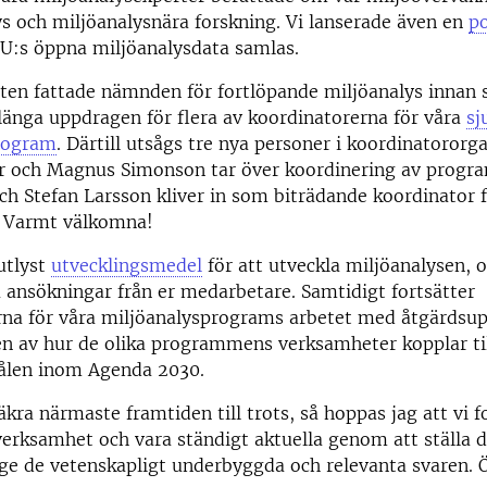
ys och miljöanalysnära forskning. Vi lanserade även en
po
LU:s öppna miljöanalysdata samlas.
eten fattade nämnden för fortlöpande miljöanalys inna
rlänga uppdragen för flera av koordinatorerna för våra
sj
rogram
. Därtill utsågs tre nya personer i koordinatororg
r och Magnus Simonson tar över koordinering av progr
ch Stefan Larsson kliver in som biträdande koordinator
. Varmt välkomna!
utlyst
utvecklingsmedel
för att utveckla miljöanalysen,
ansökningar från er medarbetare. Samtidigt fortsätter
rna för våra miljöanalysprograms arbetet med åtgärdsup
n av hur de olika programmens verksamheter kopplar til
ålen inom Agenda 2030.
kra närmaste framtiden till trots, så hoppas jag att vi f
verksamhet och vara ständigt aktuella genom att ställa d
ge de vetenskapligt underbyggda och relevanta svaren. Ö