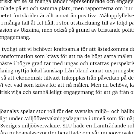
stiskt att se så många länder representerade och engag
mlade på en och samma plats, men rapporterna om hur 
etet fortskrider är allt annat än positiva. Måluppfyllelse
 många fall åt fel håll, i stor utsträckning till av följd
asion av Ukraina, men också på grund av bristande politi
 engagemang.
t tydligt att vi behöver kraftsamla för att åstadkomma d
ransformation som krävs för att nå de högt satta målen
åste i högre grad tar med ungas och utsattas perspektiv 
ckning nyttja lokal kunskap från bland annat ursprungsbe
 så att ekonomisk tillväxt frikopplas från påverkan på de
Vi vet vad som krävs för att nå målen. Men nu behövs, 
itisk vilja och samhälleligt engagemang för att gå från or
jöanalys spelar stor roll för det svenska miljö- och håll
dligt under Miljöövervakningsdagarna i Umeå som för nå
Sveriges miljöövervakare. SLU hade en framträdande rol
åra miljöanalysexperter berättade om vår miljöövervakn