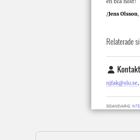
en bra höst!
/
Jens Olsson
Relaterade si
Kontakt
njfak@slu.se
SIDANSVARIG:
INT