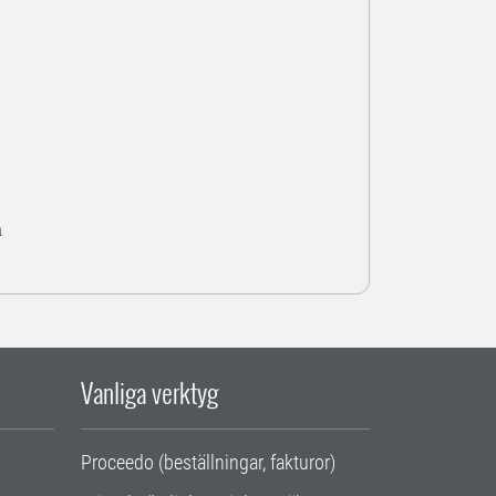
a
Vanliga verktyg
Proceedo (beställningar, fakturor)