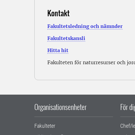
Kontakt
Fakultetsledning och nämnder
Fakultetskansli
Hitta hit
Fakulteten för naturresurser och jo
Organisationsenheter
För d
Fakulteter
Chef/l