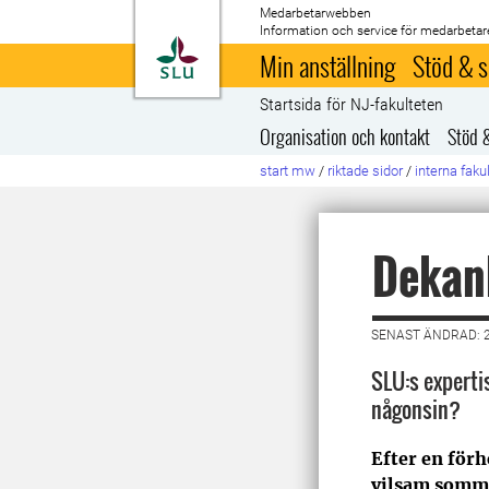
Medarbetarwebben
Information och service för medarbetar
Till startsida
Min anställning
Stöd & s
Startsida för NJ-fakulteten
Organisation och kontakt
Stöd 
start mw
/
riktade sidor
/
interna faku
Dekan
SENAST ÄNDRAD: 
SLU:s experti
någonsin?
Efter en för
vilsam somm