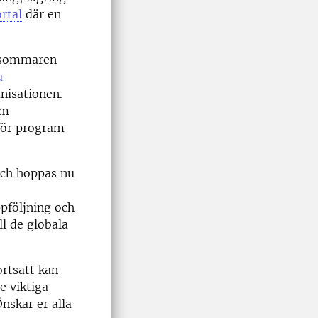
rtal
där en
n sommaren
u
anisationen.
am
 för program
 och hoppas nu
pföljning och
l de globala
ortsatt kan
e viktiga
nskar er alla