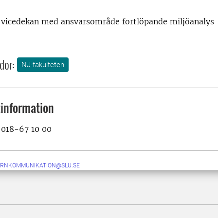
, vicedekan med ansvarsområde fortlöpande miljöanalys
dor:
NJ-fakulteten
information
, 018-67 10 00
ERNKOMMUNIKATION@SLU.SE