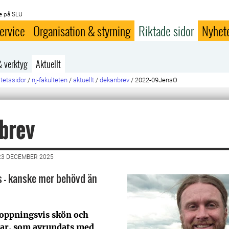
e på SLU
ervice
Organisation & styrning
Riktade sidor
Nyhet
& verktyg
Aktuellt
ltetssidor
/
nj-fakulteten
/
aktuellt
/
dekanbrev
/
2022-09JensO
brev
23 DECEMBER 2025
s - kanske mer behövd än
hoppningsvis skön och
ar, som avrundats med