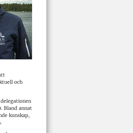
att
tuell och
 delegationen
. Bland annat
ande kunskap,
.