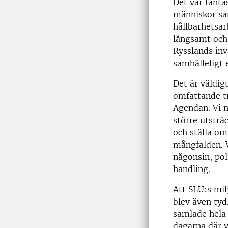
Det var fanta
människor sa
hållbarhetsarb
långsamt och i
Rysslands inv
samhälleligt
Det är väldig
omfattande t
Agendan. Vi m
större utsträ
och ställa om
mångfalden. 
någonsin, pol
handling.
Att SLU:s mil
blev även ty
samlade hela 
dagarna där v