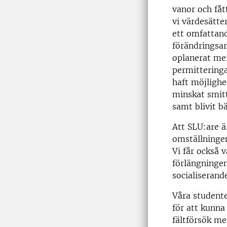
vanor och fåt
vi värdesätte
ett omfattan
förändringsa
oplanerat mer
permitteringa
haft möjlighe
minskat smit
samt blivit b
Att SLU:are ä
omställningen
Vi får också 
förlängningen
socialiserand
Våra studente
för att kunna
fältförsök me