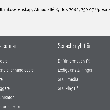
rdbruksvetenskap, Almas allé 8, Box 7082, 750 07 Uppsal
ig som är
Senaste nytt från
edare
Driftinformation
and eller handledare
Lediga anställningar
re
SLU i media
ggare
SLU Play
nikatör
studierektor