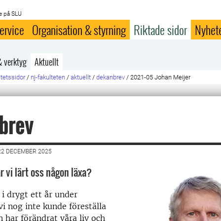
e på SLU
ervice
Organisation & styrning
Riktade sidor
Nyhet
& verktyg
Aktuellt
ltetssidor
/
nj-fakulteten
/
aktuellt
/
dekanbrev
/
2021-05 Johan Meijer
brev
22 DECEMBER 2025
r vi lärt oss någon läxa?
 i drygt ett år under
vi nog inte kunde föreställa
 har förändrat våra liv och