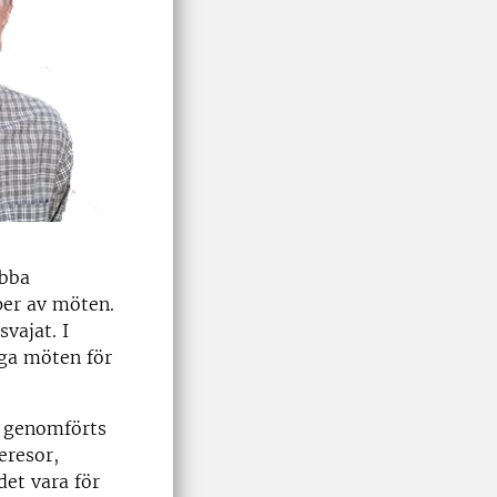
abba
per av möten.
vajat. I
iga möten för
m genomförts
eresor,
det vara för