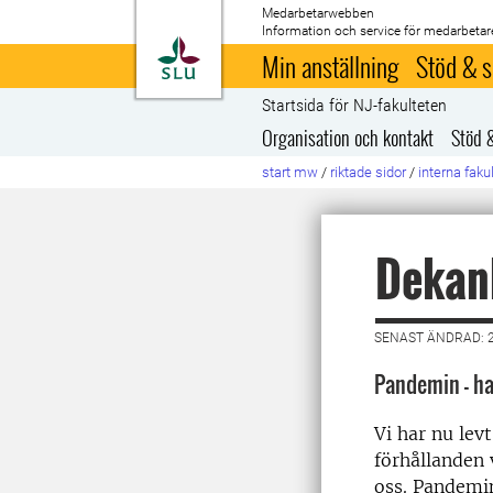
Medarbetarwebben
Information och service för medarbetar
Till startsida
Min anställning
Stöd & s
Startsida för NJ-fakulteten
Organisation och kontakt
Stöd 
start mw
/
riktade sidor
/
interna faku
Dekan
SENAST ÄNDRAD: 
Pandemin – ha
Vi har nu levt
förhållanden 
oss. Pandemin