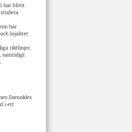
 har blivit
 studera
min har
och lojalitet
t
ga riktlinjer.
, samtidigt
.
nnen Damokles
d i ett