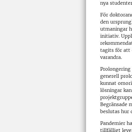
nya studenter
För doktorand
den ursprungl
utmaningar h
initiativ. Upp
rekommendati
tagits för at
varandra.
Prolongering 
generell prol
kunnat omorie
lösningar kan
projektgruppe
Begränsade m
beslutas hur 
Pandemier har
tillfälligt l