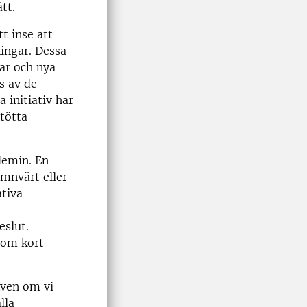
tt.
t inse att
ningar. Dessa
ar och nya
ns av de
initiativ har
stötta
demin. En
ämnvärt eller
ativa
eslut.
nom kort
Även om vi
lla