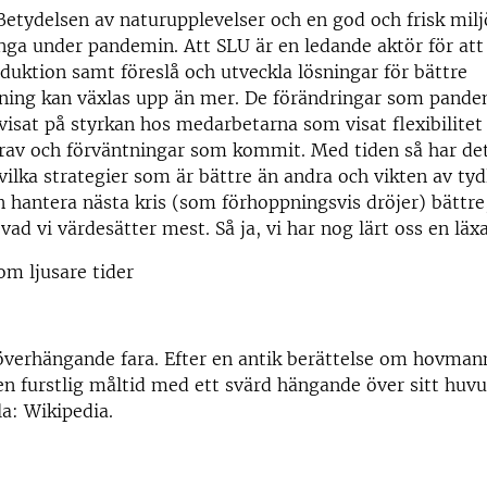
ydelsen av naturupplevelser och en god och frisk miljö
nga under pandemin. Att SLU är en ledande aktör för att
duktion samt föreslå och utveckla lösningar för bättre
lning kan växlas upp än mer. De förändringar som pande
 visat på styrkan hos medarbetarna som visat flexibilitet 
rav och förväntningar som kommit. Med tiden så har de
lka strategier som är bättre än andra och vikten av tydli
an hantera nästa kris (som förhoppningsvis dröjer) bättre
vad vi värdesätter mest. Så ja, vi har nog lärt oss en läxa
om ljusare tider
överhängande fara. Efter en antik berättelse om hovma
en furstlig måltid med ett svärd hängande över sitt huvu
la: Wikipedia.