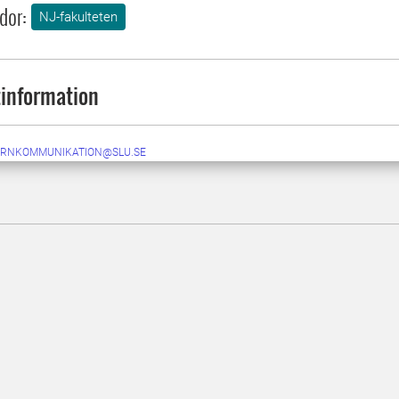
dor:
NJ-fakulteten
information
ERNKOMMUNIKATION@SLU.SE