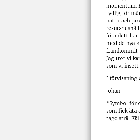
momentum. Bet
tydlig för må
natur och pro
resurshushål
föranlett har
med de nya k
framkommit vi
Jag tror vi k
som vi insett 
I förvissning 
Johan
*Symbol för 
som fick äta 
tagelstrå. Käl