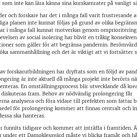
 som inte kan lära känna sina kurskamrater på vanligt sä
er och forskare har det i många fall varit frustrerande at
iga planen inte kunnat följas på grund av olika begräns
ar i många fall kunnat motverkas genom omprioritering
levelsen av social isolering har blivit en tråkig konsekve
oner som gäller för att begränsa pandemin. Berömvärda 
t öka sammanhållning och det är viktigt att vi fortsätter 
av forskarutbildningen har dryftats som en följd av pan
ongering är inte aktuell då många projekt inte berörts n
nteras. En omställningsprocess blir utvecklande då kre
 diskuteras fram. Behov av nödvändig prolongering får
rna analysera och föra vidare till prefekten som fattar b
edel för prolongering kommer att finnas centralt och i
dessa ska hanteras.
 funnits tidigare och kommer att inträffa i framtiden. 
ever under ett Damoklessvärd måste vi blicka framåt och hå