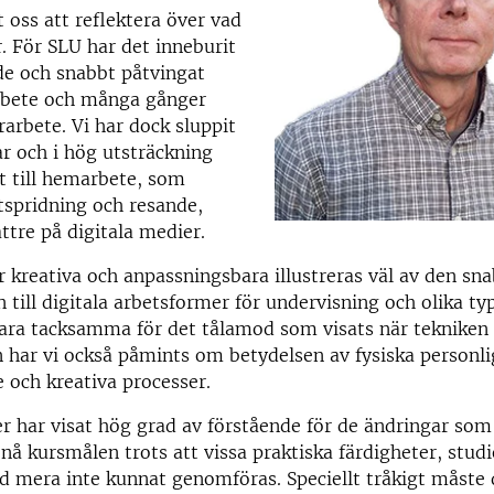
t oss att reflektera över vad
r. För SLU har det inneburit
de och snabbt påtvingat
rbete och många gånger
arbete. Vi har dock sluppit
r och i hög utsträckning
t till hemarbete, som
tspridning och resande,
ättre på digitala medier.
r kreativa och anpassningsbara illustreras väl av den sn
 till digitala arbetsformer för undervisning och olika ty
vara tacksamma för det tålamod som visats när tekniken s
 har vi också påmints om betydelsen av fysiska personl
e och kreativa processer.
r har visat hög grad av förstående för de ändringar so
 nå kursmålen trots att vissa praktiska färdigheter, studi
d mera inte kunnat genomföras. Speciellt tråkigt måste 