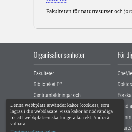
Fakulteten för naturresurser och jo
Organisationsenheter
För d
Fakulteter
Chef/l
Biblioteket
Doktor
Centrumbildningar och
Forska
samarbetsprojekt
Denna webbplats använder kakor (cookies), som
Handlä
lagras i din webbläsare. Vissa kakor är nödvändiga
Gemensamma verksamhetsstödet
Kommu
för att webbplatsen ska fungera korrekt. Andra är
valbara.
SLU Holding
Lärare/