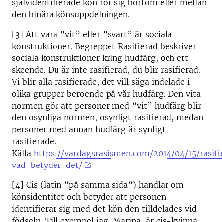
självidentifierade kön rör sig bortom eller mellan
den binära könsuppdelningen.
[3] Att vara ”vit” eller ”svart” är sociala
konstruktioner. Begreppet Rasifierad beskriver
sociala konstruktioner kring hudfärg, och ett
skeende. Du är inte rasifierad, du blir rasifierad.
Vi blir alla rasifierade, det vill säga indelade i
olika grupper beroende på vår hudfärg. Den vita
normen gör att personer med ”vit” hudfärg blir
den osynliga normen, osynligt rasifierad, medan
personer med annan hudfärg är synligt
rasifierade.
Källa
https://vardagsrasismen.com/2014/04/15/rasifi
vad-betyder-det/
[4] Cis (latin ”på samma sida”) handlar om
könsidentitet och betyder att personen
identifierar sig med det kön den tilldelades vid
födseln. Till exempel jag, Marina, är cis-kvinna.