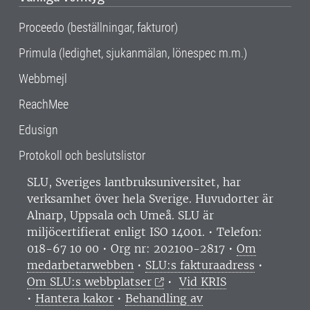
Proceedo (beställningar, fakturor)
Primula (ledighet, sjukanmälan, lönespec m.m.)
Webbmejl
ReachMee
Edusign
Protokoll och beslutslistor
SLU, Sveriges lantbruksuniversitet, har
verksamhet över hela Sverige. Huvudorter är
Alnarp, Uppsala och Umeå.
SLU är
miljöcertifierat enligt ISO 14001. •
Telefon:
018-67 10 00 • Org nr: 202100-2817 •
Om
medarbetarwebben
•
SLU:s fakturaadress
•
Om SLU:s webbplatser
•
Vid KRIS
•
Hantera kakor
•
Behandling av