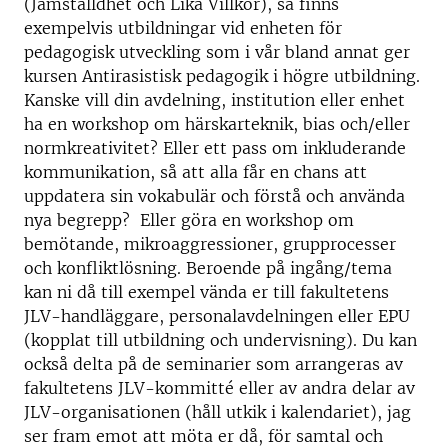
(Jämställdhet och Lika Villkor), så finns
exempelvis utbildningar vid enheten för
pedagogisk utveckling som i vår bland annat ger
kursen Antirasistisk pedagogik i högre utbildning.
Kanske vill din avdelning, institution eller enhet
ha en workshop om härskarteknik, bias och/eller
normkreativitet? Eller ett pass om inkluderande
kommunikation, så att alla får en chans att
uppdatera sin vokabulär och förstå och använda
nya begrepp? Eller göra en workshop om
bemötande, mikroaggressioner, grupprocesser
och konfliktlösning. Beroende på ingång/tema
kan ni då till exempel vända er till fakultetens
JLV-handläggare, personalavdelningen eller EPU
(kopplat till utbildning och undervisning). Du kan
också delta på de seminarier som arrangeras av
fakultetens JLV-kommitté eller av andra delar av
JLV-organisationen (håll utkik i kalendariet), jag
ser fram emot att möta er då, för samtal och