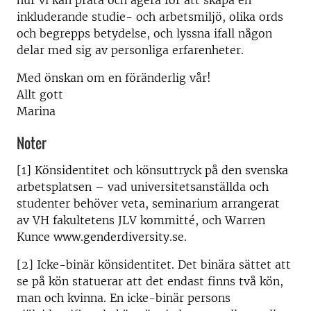
hur vi kan prata och agera för att skapa en
inkluderande studie- och arbetsmiljö, olika ords
och begrepps betydelse, och lyssna ifall någon
delar med sig av personliga erfarenheter.
Med önskan om en föränderlig vår!
Allt gott
Marina
Noter
[1] Könsidentitet och könsuttryck på den svenska
arbetsplatsen – vad universitetsanställda och
studenter behöver veta, seminarium arrangerat
av VH fakultetens JLV kommitté, och Warren
Kunce www.genderdiversity.se.
[2] Icke-binär könsidentitet. Det binära sättet att
se på kön statuerar att det endast finns två kön,
man och kvinna. En icke-binär persons