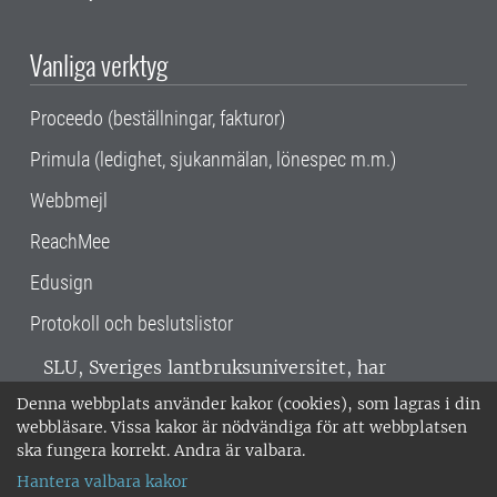
Vanliga verktyg
Proceedo (beställningar, fakturor)
Primula (ledighet, sjukanmälan, lönespec m.m.)
Webbmejl
ReachMee
Edusign
Protokoll och beslutslistor
SLU, Sveriges lantbruksuniversitet, har
verksamhet över hela Sverige. Huvudorter är
Denna webbplats använder kakor (cookies), som lagras i din
Alnarp, Uppsala och Umeå.
SLU är
webbläsare. Vissa kakor är nödvändiga för att webbplatsen
miljöcertifierat enligt ISO 14001. •
Telefon:
ska fungera korrekt. Andra är valbara.
018-67 10 00 • Org nr: 202100-2817 •
Om
Hantera valbara kakor