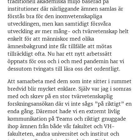
traditionell akademiska miljö baserad på
institutioner där närliggande ämnen samlas är
förstås bra för den inomvetenskapliga
utvecklingen, men kan samtidigt försvåra
utveckling av mer mång- och tvärvetenskap helt
enkelt för att människor med olika
ämnesbakgrund inte får tillfälle att mötas
tillräckligt ofta. Nu har ett nytt arbetssätt
öppnats för oss och i och med pandemin har vi
dessutom tvingats till lära oss det ordentligt.
Att samarbeta med dem som inte sitter i rummet
bredvid blir mycket enklare. Själv var jag i somras
med och skrev på en stor tvärvetenskaplig
forskningsansökan där vi inte sågs ”på riktigt” en
enda gång. Däremot hade vi en extremt livlig
kommunikation på Teams och riktigt gnuggade
ihop ämnen från både vår fakultet och VH-
fakulteten, andra universitet och institut och