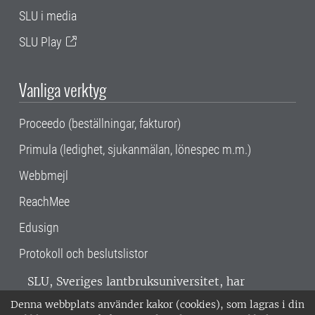
SLU i media
SLU Play
Vanliga verktyg
Proceedo (beställningar, fakturor)
Primula (ledighet, sjukanmälan, lönespec m.m.)
Webbmejl
ReachMee
Edusign
Protokoll och beslutslistor
SLU, Sveriges lantbruksuniversitet, har
verksamhet över hela Sverige. Huvudorter är
Denna webbplats använder kakor (cookies), som lagras i din
Alnarp, Uppsala och Umeå.
SLU är