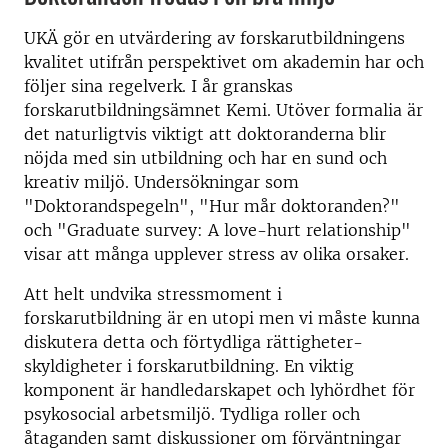
UKÄ gör en utvärdering av forskarutbildningens
kvalitet utifrån perspektivet om akademin har och
följer sina regelverk. I år granskas
forskarutbildningsämnet Kemi. Utöver formalia är
det naturligtvis viktigt att doktoranderna blir
nöjda med sin utbildning och har en sund och
kreativ miljö. Undersökningar som
"Doktorandspegeln", "Hur mår doktoranden?"
och "Graduate survey: A love-hurt relationship"
visar att många upplever stress av olika orsaker.
Att helt undvika stressmoment i
forskarutbildning är en utopi men vi måste kunna
diskutera detta och förtydliga rättigheter-
skyldigheter i forskarutbildning. En viktig
komponent är handledarskapet och lyhördhet för
psykosocial arbetsmiljö. Tydliga roller och
åtaganden samt diskussioner om förväntningar