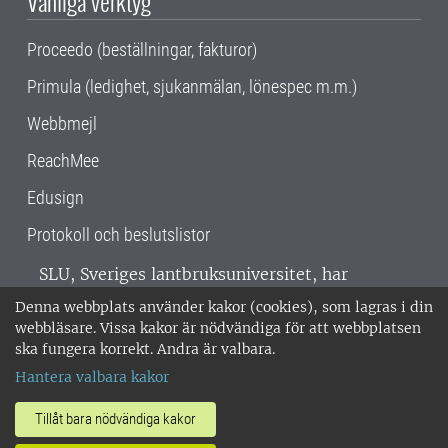
Vanliga verktyg
Proceedo (beställningar, fakturor)
Primula (ledighet, sjukanmälan, lönespec m.m.)
Webbmejl
ReachMee
Edusign
Protokoll och beslutslistor
SLU, Sveriges lantbruksuniversitet, har
verksamhet över hela Sverige. Huvudorter är
Denna webbplats använder kakor (cookies), som lagras i din
Alnarp, Uppsala och Umeå.
SLU är
webbläsare. Vissa kakor är nödvändiga för att webbplatsen
miljöcertifierat enligt ISO 14001. •
Telefon:
ska fungera korrekt. Andra är valbara.
018-67 10 00 • Org nr: 202100-2817 •
Om
Hantera valbara kakor
medarbetarwebben
•
SLU:s fakturaadress
•
Om SLU:s webbplatser
•
Vid KRIS
Tillåt bara nödvändiga kakor
•
Hantera kakor
•
Behandling av