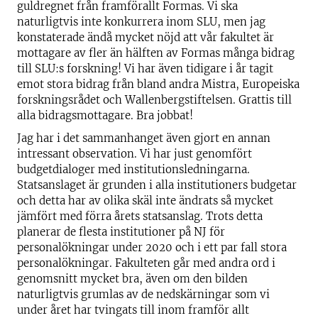
guldregnet från framförallt Formas. Vi ska
naturligtvis inte konkurrera inom SLU, men jag
konstaterade ändå mycket nöjd att vår fakultet är
mottagare av fler än hälften av Formas många bidrag
till SLU:s forskning! Vi har även tidigare i år tagit
emot stora bidrag från bland andra Mistra, Europeiska
forskningsrådet och Wallenbergstiftelsen. Grattis till
alla bidragsmottagare. Bra jobbat!
Jag har i det sammanhanget även gjort en annan
intressant observation. Vi har just genomfört
budgetdialoger med institutionsledningarna.
Statsanslaget är grunden i alla institutioners budgetar
och detta har av olika skäl inte ändrats så mycket
jämfört med förra årets statsanslag. Trots detta
planerar de flesta institutioner på NJ för
personalökningar under 2020 och i ett par fall stora
personalökningar. Fakulteten går med andra ord i
genomsnitt mycket bra, även om den bilden
naturligtvis grumlas av de nedskärningar som vi
under året har tvingats till inom framför allt