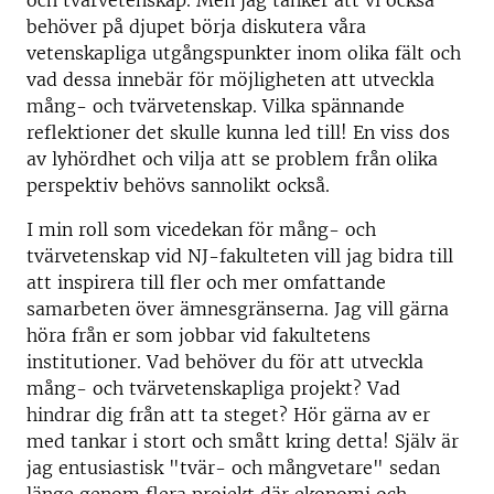
och tvärvetenskap. Men jag tänker att vi också
behöver på djupet börja diskutera våra
vetenskapliga utgångspunkter inom olika fält och
vad dessa innebär för möjligheten att utveckla
mång- och tvärvetenskap. Vilka spännande
reflektioner det skulle kunna led till! En viss dos
av lyhördhet och vilja att se problem från olika
perspektiv behövs sannolikt också.
I min roll som vicedekan för mång- och
tvärvetenskap vid NJ-fakulteten vill jag bidra till
att inspirera till fler och mer omfattande
samarbeten över ämnesgränserna. Jag vill gärna
höra från er som jobbar vid fakultetens
institutioner. Vad behöver du för att utveckla
mång- och tvärvetenskapliga projekt? Vad
hindrar dig från att ta steget? Hör gärna av er
med tankar i stort och smått kring detta! Själv är
jag entusiastisk "tvär- och mångvetare" sedan