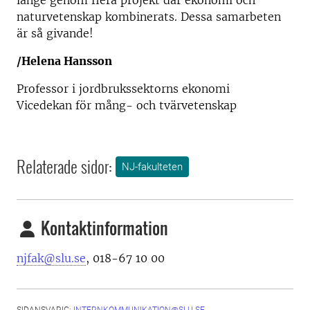
länge genom flera projekt där ekonomi och
naturvetenskap kombinerats. Dessa samarbeten
är så givande!
/Helena Hansson
Professor i jordbrukssektorns ekonomi
Vicedekan för mång- och tvärvetenskap
Relaterade sidor:
NJ-fakulteten
Kontaktinformation
njfak@slu.se
, 018-67 10 00