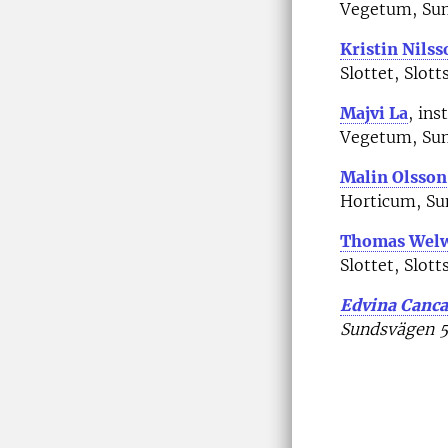
Vegetum, Sun
Kristin Nilss
Slottet, Slot
Majvi La
, ins
Vegetum, Sun
Malin Olsson
Horticum, Su
Thomas Wel
Slottet, Slot
Edvina Canca
Sundsvägen 5