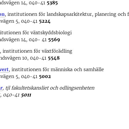
dsvägen 14, 040-41
5385
on
, institutionen för landskapsarkitektur, planering och 
tsvägen 5, 040-41
5224
titutionen för växtskyddsbiologi
dsvägen 14, 040- 41
5569
, institutionen för växtförädling
ndsvägen 10, 040-41
5548
wert
, institutionen för människa och samhälle
tsvägen 5, 040-41
5002
r
, tjl fakultetskansliet och odlingsenheten
, 040-41
5011