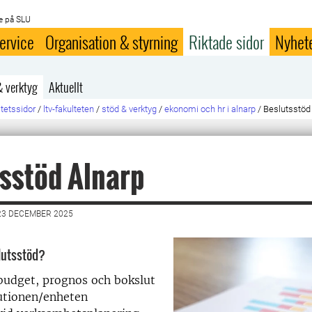
e på SLU
ervice
Organisation & styrning
Riktade sidor
Nyhet
& verktyg
Aktuellt
ltetssidor
/
ltv-fakulteten
/
stöd & verktyg
/
ekonomi och hr i alnarp
/
Beslutsstöd
sstöd Alnarp
23 DECEMBER 2025
slutsstöd?
budget, prognos och bokslut
tutionen/enheten