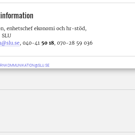
information
on, enhetschef ekonomi och hr-stöd,
, SLU
on@slu.se
,
040-41
50 18
, 070-28 59 036
ERNKOMMUNIKATION@SLU.SE