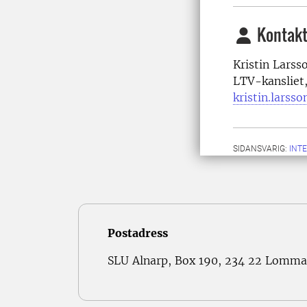
Kontakt
Kristin Larss
LTV-kansliet
kristin.larss
SIDANSVARIG:
INT
Postadress
SLU Alnarp, Box 190, 234 22 Lomma