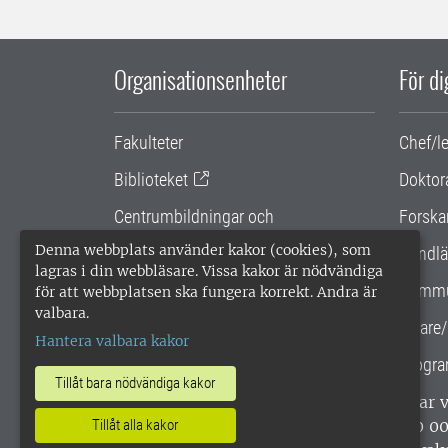
Organisationsenheter
För d
Fakulteter
Chef/l
Biblioteket
Doktor
Centrumbildningar och
Forska
samarbetsprojekt
Denna webbplats använder kakor (cookies), som
Handlä
lagras i din webbläsare. Vissa kakor är nödvändiga
Gemensamma verksamhetsstödet
Kommu
för att webbplatsen ska fungera korrekt. Andra är
valbara.
SLU Holding
Lärare/
Hantera valbara kakor
Progra
Tillåt bara nödvändiga kakor
SLU, Sveriges lantbruksuniversitet, har
Tillåt alla kakor
enligt ISO 14001. •
Telefon: 018-67 10 0