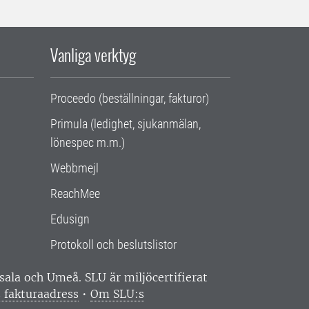
Vanliga verktyg
Proceedo (beställningar, fakturor)
Primula (ledighet, sjukanmälan,
lönespec m.m.)
Webbmejl
ReachMee
Edusign
Protokoll och beslutslistor
ppsala och Umeå.
SLU är miljöcertifierat
 fakturaadress
•
Om SLU:s