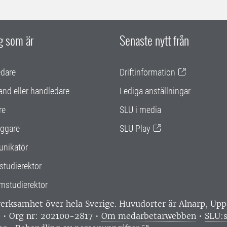
ig som är
Senaste nytt från
edare
Driftinformation
and eller handledare
Lediga anställningar
re
SLU i media
ggare
SLU Play
nikatör
studierektor
mstudierektor
 verksamhet över hela Sverige. Huvudorter är Alnarp, U
0 • Org nr: 202100-2817 •
Om medarbetarwebben
•
SLU:s