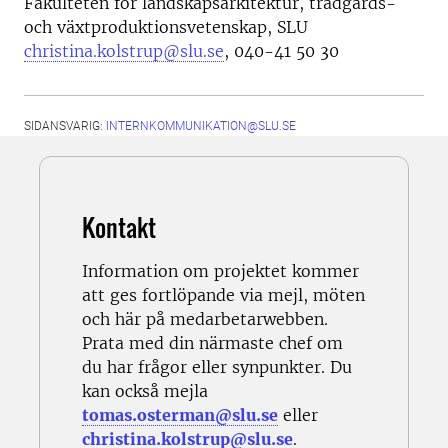
Fakulteten för landskapsarkitektur, trädgårds-
och växtproduktionsvetenskap, SLU
christina.kolstrup@slu.se
, 040-41 50 30
SIDANSVARIG:
INTERNKOMMUNIKATION@SLU.SE
Kontakt
Information om projektet kommer
att ges fortlöpande via mejl, möten
och här på medarbetarwebben.
Prata med din närmaste chef om
du har frågor eller synpunkter. Du
kan också mejla
tomas.osterman@slu.se
eller
christina.kolstrup@slu.se
.