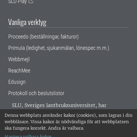
SLU Play
Vanliga verktyg
Proceedo (beställningar, fakturor)
Primula (ledighet, sjukanmälan, lönespec m.m.)
Webbmejl
ReachMee
Edusign
Protokoll och beslutslistor
SLU, Sveriges lantbruksuniversitet, har
verksamhet över hela Sverige. Huvudorter är
Denna webbplats använder kakor (cookies), som lagras i din
Alnarp, Uppsala och Umeå.
SLU är
webbläsare. Vissa kakor är nödvändiga för att webbplatsen
miljöcertifierat enligt ISO 14001. •
Telefon:
ska fungera korrekt. Andra är valbara.
018-67 10 00 • Org nr: 202100-2817 •
Om
Hantera valbara kakor