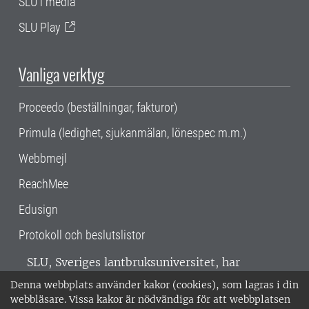
SLU i media
SLU Play
Vanliga verktyg
Proceedo (beställningar, fakturor)
Primula (ledighet, sjukanmälan, lönespec m.m.)
Webbmejl
ReachMee
Edusign
Protokoll och beslutslistor
SLU, Sveriges lantbruksuniversitet, har
verksamhet över hela Sverige. Huvudorter är
Denna webbplats använder kakor (cookies), som lagras i din
Alnarp, Uppsala och Umeå.
SLU är
webbläsare. Vissa kakor är nödvändiga för att webbplatsen