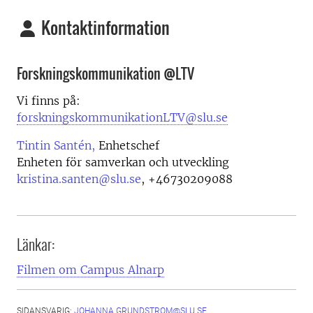
Kontaktinformation
Forskningskommunikation @LTV
Vi finns på:
forskningskommunikationLTV@slu.se
Tintin Santén,
Enhetschef
Enheten för samverkan och utveckling
kristina.santen@slu.se
,
+46730209088
Länkar:
Filmen om Campus Alnarp
SIDANSVARIG:
JOHANNA.GRUNDSTROM@SLU.SE