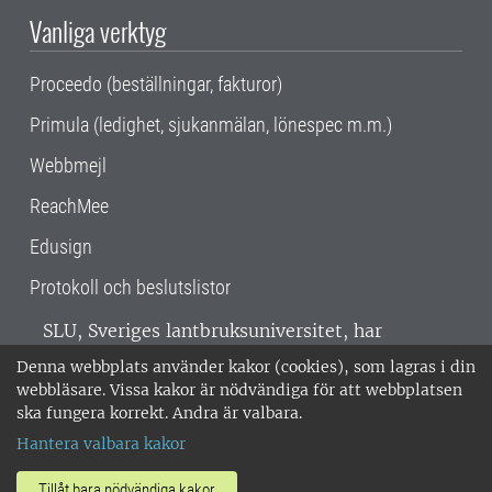
Vanliga verktyg
Proceedo (beställningar, fakturor)
Primula (ledighet, sjukanmälan, lönespec m.m.)
Webbmejl
ReachMee
Edusign
Protokoll och beslutslistor
SLU, Sveriges lantbruksuniversitet, har
verksamhet över hela Sverige. Huvudorter är
Denna webbplats använder kakor (cookies), som lagras i din
Alnarp, Uppsala och Umeå.
SLU är
webbläsare. Vissa kakor är nödvändiga för att webbplatsen
miljöcertifierat enligt ISO 14001. •
Telefon:
ska fungera korrekt. Andra är valbara.
018-67 10 00 • Org nr: 202100-2817 •
Om
Hantera valbara kakor
medarbetarwebben
•
SLU:s fakturaadress
•
Om SLU:s webbplatser
•
Vid KRIS
Tillåt bara nödvändiga kakor