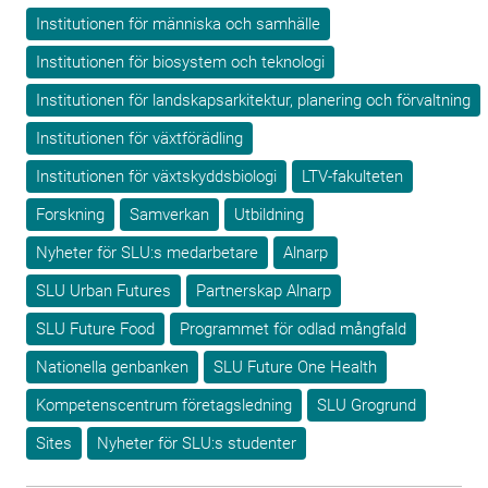
Institutionen för människa och samhälle
Institutionen för biosystem och teknologi
Institutionen för landskapsarkitektur, planering och förvaltning
Institutionen för växtförädling
Institutionen för växtskyddsbiologi
LTV-fakulteten
Forskning
Samverkan
Utbildning
Nyheter för SLU:s medarbetare
Alnarp
SLU Urban Futures
Partnerskap Alnarp
SLU Future Food
Programmet för odlad mångfald
Nationella genbanken
SLU Future One Health
Kompetenscentrum företagsledning
SLU Grogrund
Sites
Nyheter för SLU:s studenter