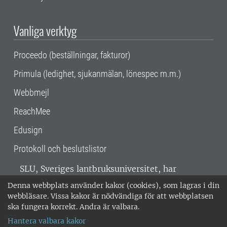
Vanliga verktyg
Proceedo (beställningar, fakturor)
Primula (ledighet, sjukanmälan, lönespec m.m.)
Webbmejl
ReachMee
Edusign
Protokoll och beslutslistor
SLU, Sveriges lantbruksuniversitet, har
verksamhet över hela Sverige. Huvudorter är
Denna webbplats använder kakor (cookies), som lagras i din
Alnarp, Uppsala och Umeå.
SLU är
webbläsare. Vissa kakor är nödvändiga för att webbplatsen
miljöcertifierat enligt ISO 14001. •
Telefon:
ska fungera korrekt. Andra är valbara.
018-67 10 00 • Org nr: 202100-2817 •
Om
Hantera valbara kakor