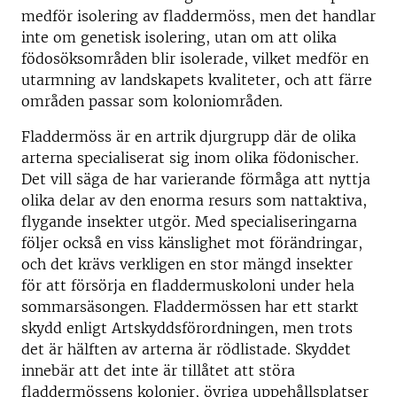
medför isolering av fladdermöss, men det handlar
inte om genetisk isolering, utan om att olika
födosöksområden blir isolerade, vilket medför en
utarmning av landskapets kvaliteter, och att färre
områden passar som koloniområden.
Fladdermöss är en artrik djurgrupp där de olika
arterna specialiserat sig inom olika födonischer.
Det vill säga de har varierande förmåga att nyttja
olika delar av den enorma resurs som nattaktiva,
flygande insekter utgör. Med specialiseringarna
följer också en viss känslighet mot förändringar,
och det krävs verkligen en stor mängd insekter
för att försörja en fladdermuskoloni under hela
sommarsäsongen. Fladdermössen har ett starkt
skydd enligt Artskyddsförordningen, men trots
det är hälften av arterna är rödlistade. Skyddet
innebär att det inte är tillåtet att störa
fladdermössens kolonier, övriga uppehållsplatser