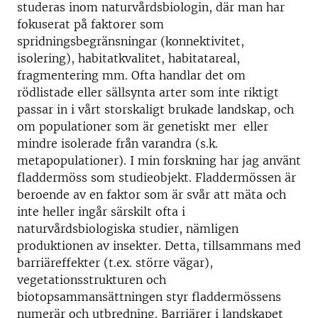
studeras inom naturvårdsbiologin, där man har
fokuserat på faktorer som
spridningsbegränsningar (konnektivitet,
isolering), habitatkvalitet, habitatareal,
fragmentering mm. Ofta handlar det om
rödlistade eller sällsynta arter som inte riktigt
passar in i vårt storskaligt brukade landskap, och
om populationer som är genetiskt mer eller
mindre isolerade från varandra (s.k.
metapopulationer). I min forskning har jag använt
fladdermöss som studieobjekt. Fladdermössen är
beroende av en faktor som är svår att mäta och
inte heller ingår särskilt ofta i
naturvårdsbiologiska studier, nämligen
produktionen av insekter. Detta, tillsammans med
barriäreffekter (t.ex. större vägar),
vegetationsstrukturen och
biotopsammansättningen styr fladdermössens
numerär och utbredning. Barriärer i landskapet