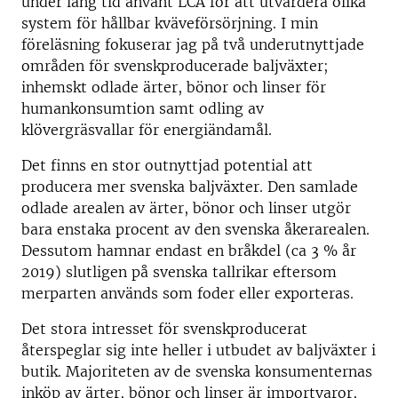
under lång tid använt LCA för att utvärdera olika
system för hållbar kväveförsörjning. I min
föreläsning fokuserar jag på två underutnyttjade
områden för svenskproducerade baljväxter;
inhemskt odlade ärter, bönor och linser för
humankonsumtion samt odling av
klövergräsvallar för energiändamål.
Det finns en stor outnyttjad potential att
producera mer svenska baljväxter. Den samlade
odlade arealen av ärter, bönor och linser utgör
bara enstaka procent av den svenska åkerarealen.
Dessutom hamnar endast en bråkdel (ca 3 % år
2019) slutligen på svenska tallrikar eftersom
merparten används som foder eller exporteras.
Det stora intresset för svenskproducerat
återspeglar sig inte heller i utbudet av baljväxter i
butik. Majoriteten av de svenska konsumenternas
inköp av ärter, bönor och linser är importvaror,