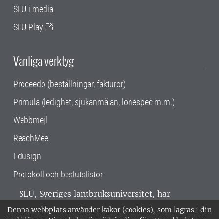
SLU i media
SLU Play
Vanliga verktyg
Proceedo (beställningar, fakturor)
Primula (ledighet, sjukanmälan, lönespec m.m.)
Webbmejl
ReachMee
Edusign
Protokoll och beslutslistor
SLU, Sveriges lantbruksuniversitet, har
verksamhet över hela Sverige. Huvudorter är
Denna webbplats använder kakor (cookies), som lagras i din
Alnarp, Uppsala och Umeå.
SLU är