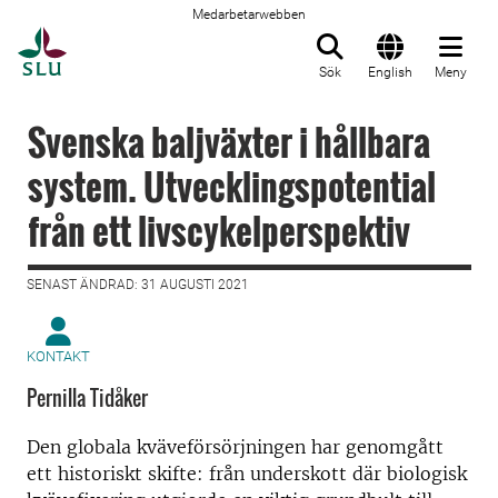
Medarbetarwebben
Till startsida
Sök
English
Meny
Svenska baljväxter i hållbara
system. Utvecklingspotential
från ett livscykelperspektiv
SENAST ÄNDRAD: 31 AUGUSTI 2021
KONTAKT
Pernilla Tidåker
Den globala kväveförsörjningen har genomgått
ett historiskt skifte: från underskott där biologisk