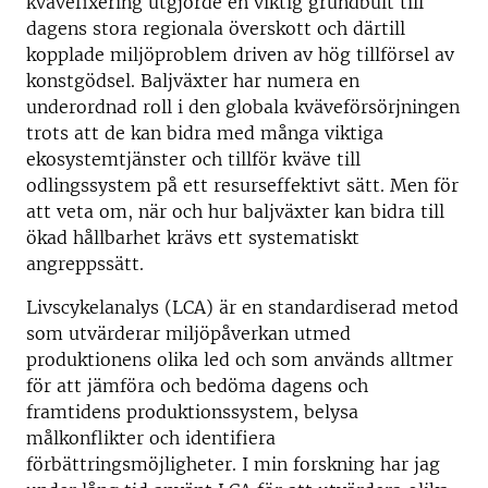
kvävefixering utgjorde en viktig grundbult till
dagens stora regionala överskott och därtill
kopplade miljöproblem driven av hög tillförsel av
konstgödsel. Baljväxter har numera en
underordnad roll i den globala kväveförsörjningen
trots att de kan bidra med många viktiga
ekosystemtjänster och tillför kväve till
odlingssystem på ett resurseffektivt sätt. Men för
att veta om, när och hur baljväxter kan bidra till
ökad hållbarhet krävs ett systematiskt
angreppssätt.
Livscykelanalys (LCA) är en standardiserad metod
som utvärderar miljöpåverkan utmed
produktionens olika led och som används alltmer
för att jämföra och bedöma dagens och
framtidens produktionssystem, belysa
målkonflikter och identifiera
förbättringsmöjligheter. I min forskning har jag