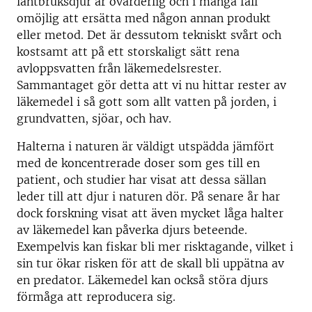
lantbruksdjur är ovärderlig och i många fall
omöjlig att ersätta med någon annan produkt
eller metod. Det är dessutom tekniskt svårt och
kostsamt att på ett storskaligt sätt rena
avloppsvatten från läkemedelsrester.
Sammantaget gör detta att vi nu hittar rester av
läkemedel i så gott som allt vatten på jorden, i
grundvatten, sjöar, och hav.
Halterna i naturen är väldigt utspädda jämfört
med de koncentrerade doser som ges till en
patient, och studier har visat att dessa sällan
leder till att djur i naturen dör. På senare år har
dock forskning visat att även mycket låga halter
av läkemedel kan påverka djurs beteende.
Exempelvis kan fiskar bli mer risktagande, vilket i
sin tur ökar risken för att de skall bli uppätna av
en predator. Läkemedel kan också störa djurs
förmåga att reproducera sig.