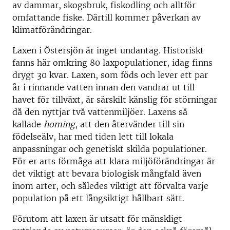
av dammar, skogsbruk, fiskodling och alltför
omfattande fiske. Därtill kommer påverkan av
klimatförändringar.
Laxen i Östersjön är inget undantag. Historiskt
fanns här omkring 80 laxpopulationer, idag finns
drygt 30 kvar. Laxen, som föds och lever ett par
år i rinnande vatten innan den vandrar ut till
havet för tillväxt, är särskilt känslig för störningar
då den nyttjar två vattenmiljöer. Laxens så
kallade
homing
, att den återvänder till sin
födelseälv, har med tiden lett till lokala
anpassningar och genetiskt skilda populationer.
För er arts förmåga att klara miljöförändringar är
det viktigt att bevara biologisk mångfald även
inom arter, och således viktigt att förvalta varje
population på ett långsiktigt hållbart sätt.
Förutom att laxen är utsatt för mänskligt