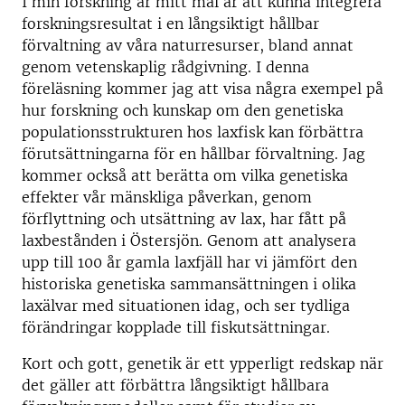
I min forskning är mitt mål är att kunna integrera
forskningsresultat i en långsiktigt hållbar
förvaltning av våra naturresurser, bland annat
genom vetenskaplig rådgivning. I denna
föreläsning kommer jag att visa några exempel på
hur forskning och kunskap om den genetiska
populationsstrukturen hos laxfisk kan förbättra
förutsättningarna för en hållbar förvaltning. Jag
kommer också att berätta om vilka genetiska
effekter vår mänskliga påverkan, genom
förflyttning och utsättning av lax, har fått på
laxbestånden i Östersjön. Genom att analysera
upp till 100 år gamla laxfjäll har vi jämfört den
historiska genetiska sammansättningen i olika
laxälvar med situationen idag, och ser tydliga
förändringar kopplade till fiskutsättningar.
Kort och gott, genetik är ett ypperligt redskap när
det gäller att förbättra långsiktigt hållbara