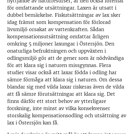
nyttjande av naturresurser, är den också föremål
för omfattande utsättningar. Laxen är utsatt i
dubbel bemärkelse. Fiskutsättningar av lax sker
idag främst som kompensation för förlorad
livsmiljö orsakat av vattenkraften. Sådan
kompensationsutsättning omfattar årligen
omkring 5 miljoner laxungar i Östersjön. Den
onaturliga befruktningen och uppväxten i
odlingsmiljö gör att de gener som är nödvändiga
för att klara sig i naturen missgynnas. Flera
studier visar också att laxar födda i odling har
sämre förmåga att klara sig i naturen. Om dessa
blandar sig med vilda laxar riskeras även de vilda
att få sämre förutsättningar att klara sig. Det
finns därför ett stort behov av ytterligare
forskning, inte minst av vilka konsekvenser
storskalig kompensationsodling och utsättning av
lax i Östersjön kan få.