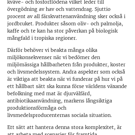
kväve- och fosforflödena vilket leder till
övergödning av hav och vattendrag. Sjuttio
procent av all färskvattenanvändning sker också i
jordbruket. Produkter såsom oliv- och palmolja,
kaffe och te kan ha stor påverkan på biologisk
mångfald i tropiska regioner.
Därför behöver vi beakta många olika
miljökonsekvenser när vi bedömer den
miljömässiga hållbarheten från produkter, koster
och livsmedelssystem. Andra aspekter som också
är viktiga att beakta när vi funderar på hur vi på
ett hållbart sätt ska kunna förse världens växande
befolkning med mat är djurvälfärd,
antibiotikaanvändning, markens långsiktiga
produktionsförmåga och
livsmedelsproducenternas sociala situation.
Ett sätt att hantera denna stora komplexitet, är
att arbeta med scenarier för framtida