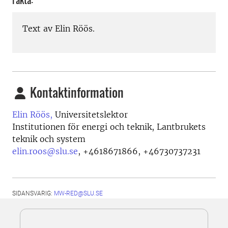
Fakta:
Text av Elin Röös.
Kontaktinformation
Elin Röös,
Universitetslektor
Institutionen för energi och teknik, Lantbrukets
teknik och system
elin.roos@slu.se
,
+4618671866, +46730737231
SIDANSVARIG:
MW-RED@SLU.SE