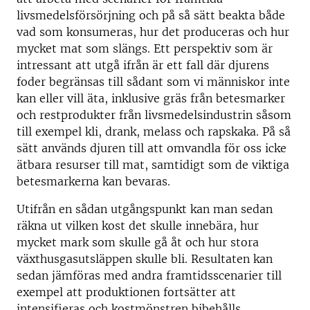
livsmedelsförsörjning och på så sätt beakta både
vad som konsumeras, hur det produceras och hur
mycket mat som slängs. Ett perspektiv som är
intressant att utgå ifrån är ett fall där djurens
foder begränsas till sådant som vi människor inte
kan eller vill äta, inklusive gräs från betesmarker
och restprodukter från livsmedelsindustrin såsom
till exempel kli, drank, melass och rapskaka. På så
sätt används djuren till att omvandla för oss icke
ätbara resurser till mat, samtidigt som de viktiga
betesmarkerna kan bevaras.
Utifrån en sådan utgångspunkt kan man sedan
räkna ut vilken kost det skulle innebära, hur
mycket mark som skulle gå åt och hur stora
växthusgasutsläppen skulle bli. Resultaten kan
sedan jämföras med andra framtidsscenarier till
exempel att produktionen fortsätter att
intensifieras och kostmönstren bibehålls.