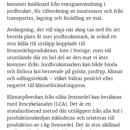
kommer koldioxid från energianvändning i
jordbruket, för tillverkning av insatsvaror och från
transporter, lagring och förädling av mat.
Avskogning, det vill säga när skog tas ned för att
bereda plats åt mer jordbruksmark, är också en
stor källa till utsläpp kopplade till
livsmedelsproduktion. Inte i Sverige, men väl
utomlands där en hel del av den mat vi äter
kommer ifrån. Jordbruksmarken kan både binda
och förlora kol beroende på gröda, jordtyp, klimat
och odlingsteknik – vilket bidrar positivt eller
negativt till klimatförändringarna.
Klimatpåverkan från olika livsmedel kan beräknas
med livscykelanalys (LCA). Det är en
standardiserad metod där utsläppen från alla led i
produktionskedjan inkluderas och relateras till
produktion av 1 kg livsmedel. Det är stor skillnad